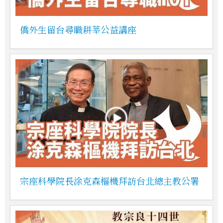
僑外生留台尋職耕莘公益講座
宗座科學院長涂克森樞機拜訪台北總主教公署