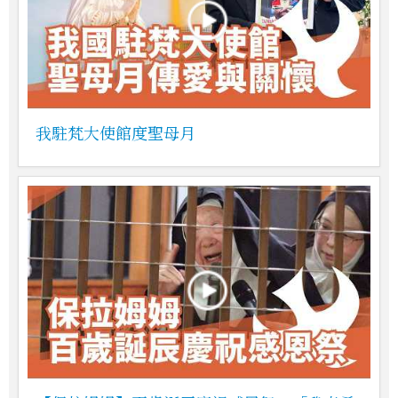
我駐梵大使館度聖母月