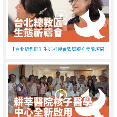
【台北總教區】生態祈禱會響應願祢受讚頌周