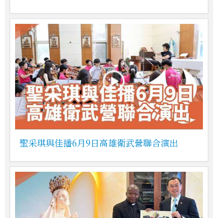
聖采琪與佳播6月9日高雄衛武營聯合演出