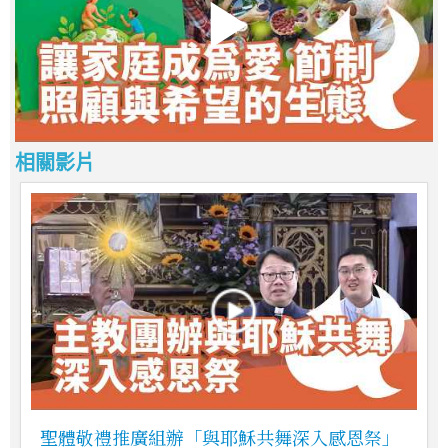
相關影片
聖體敬禮推廣組辦「與耶穌共舞深入感恩祭」