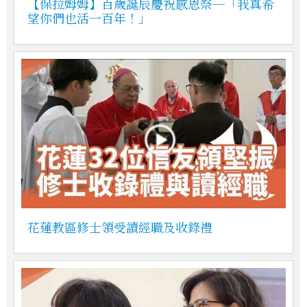
【保拉姆姆】百歲誕辰慶祝感恩祭─「我真希
望你們也活一百年！」
花蓮教區修士領受讀經職及收錄禮