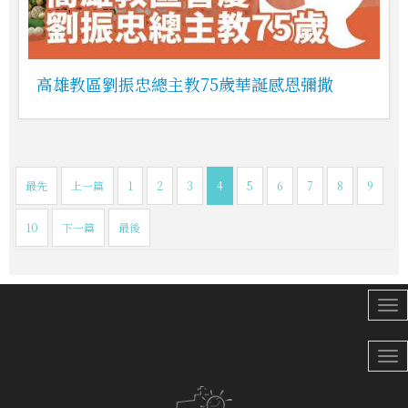
高雄教區劉振忠總主教75歲華誕感恩彌撒
最先
上一篇
1
2
3
4
5
6
7
8
9
10
下一篇
最後