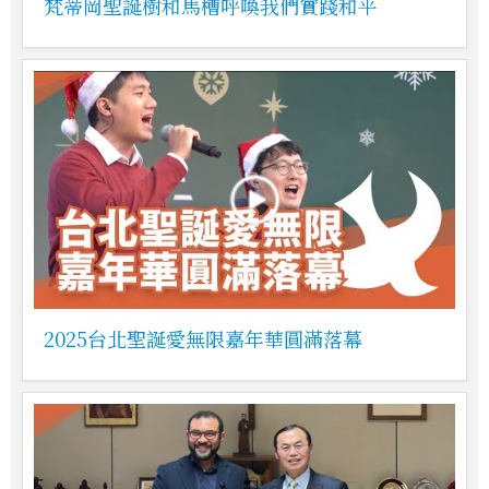
梵蒂岡聖誕樹和馬槽呼喚我們實踐和平
2025台北聖誕愛無限嘉年華圓滿落幕