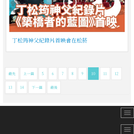
丁松筠神父紀錄片首映會在松菸
最先
上一篇
5
6
7
8
9
10
11
12
13
14
下一篇
最後