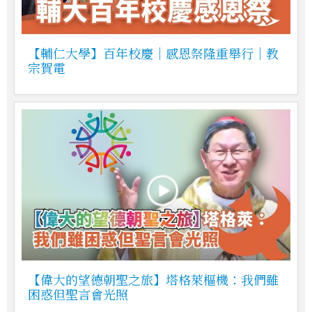
【輔仁大學】百年校慶｜感恩祭隆重舉行｜教
宗賀電
【偉大的望德朝聖之旅】塔格萊樞機：我們雖
困惑但聖言會光照