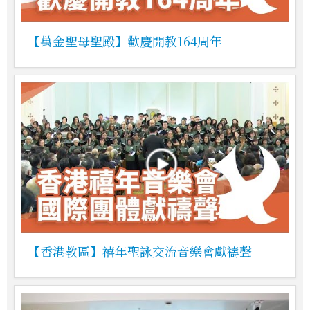
【萬金聖母聖殿】歡慶開教164周年
【香港教區】禧年聖詠交流音樂會獻禱聲