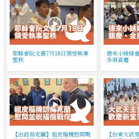
耶穌會阮文書7月18日領受執事
德來小妹妹
聖秩
多項喜慶
【出訪烏克蘭】祖皮樞機慰問戰
【台東大武