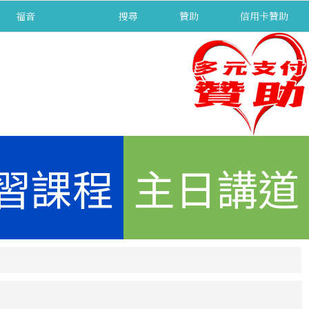
福音
separator
搜尋
贊助
信用卡贊助
習課程
主日講道