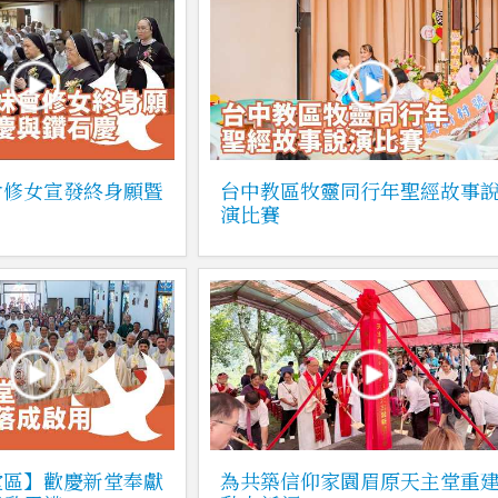
會修女宣發終身願暨
台中教區牧靈同行年聖經故事
演比賽
堂區】歡慶新堂奉獻
為共築信仰家園眉原天主堂重