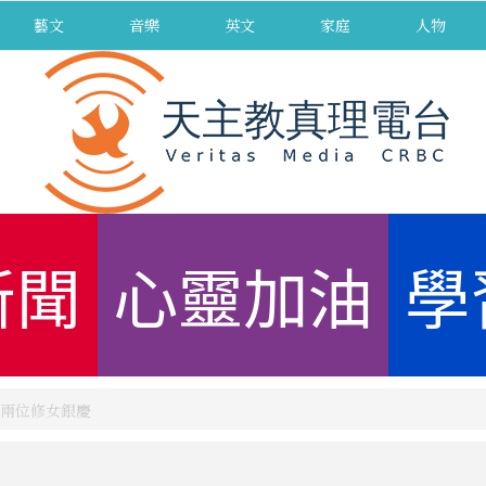
藝文
音樂
英文
家庭
人物
新聞
心靈加油
學
兩位修女銀慶