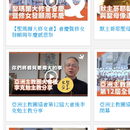
【聖瑪爾大修女會】會慶暨修女
默主哥耶聖
發願周年慶感恩祭
亞洲主教團協會第12屆大會後李
亞洲主教團協
克勉主教分享
閉幕