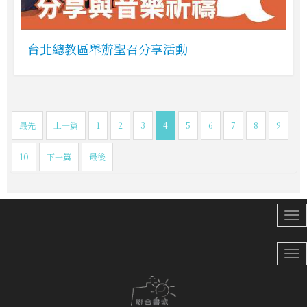
台北總教區舉辦聖召分享活動
最先
上一篇
1
2
3
4
5
6
7
8
9
10
下一篇
最後