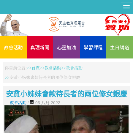
教會活動
真理新聞
心靈加油
學習課程
主日講道
你目前位置:
首頁
教會活動
教會活動
安貧小姊妹會款待長者的兩位修女銀慶
安貧小姊妹會款待長者的兩位修女銀慶
教會活動
/
06 八月 2022