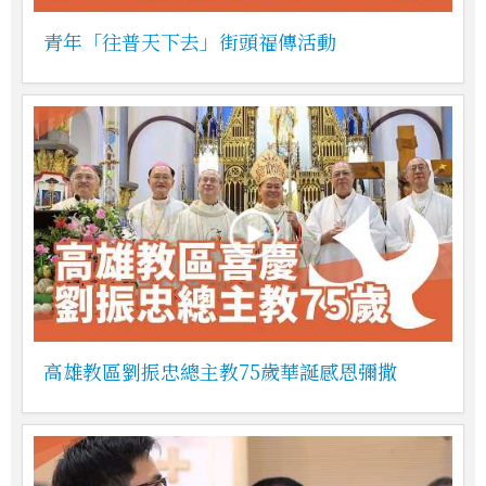
青年「往普天下去」街頭福傳活動
高雄教區劉振忠總主教75歲華誕感恩彌撒