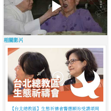
相關影片
【台北總教區】生態祈禱會響應願祢受讚頌周