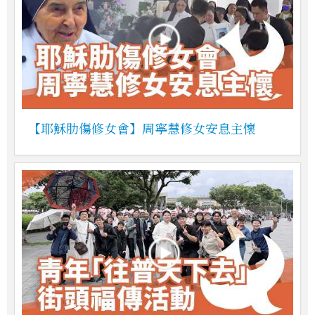
【耶穌肋傷修女會】周寧慧修女安息主懷