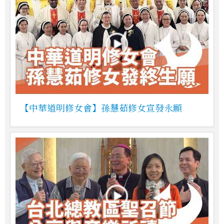
【中華道明修女會】孫慧茹修女宣發永願