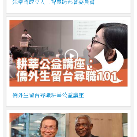
梵蒂岡成立人工智慧跨部會委員會
僑外生留台尋職耕莘公益講座