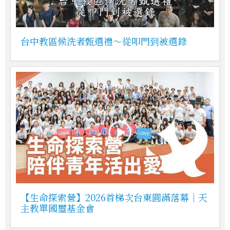
台中教區候洗者甄選禮～從叩門到被選錄
【生命探索營】2026首梯次台東圓滿落幕｜天
主教單國璽基金會