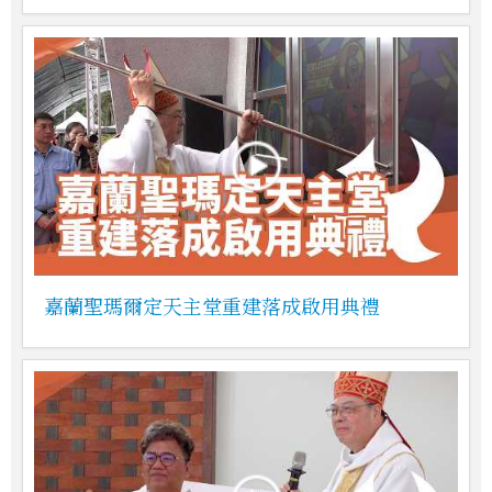
嘉蘭聖瑪爾定天主堂重建落成啟用典禮