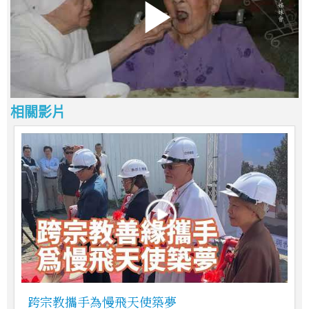
相關影片
跨宗教攜手為慢飛天使築夢