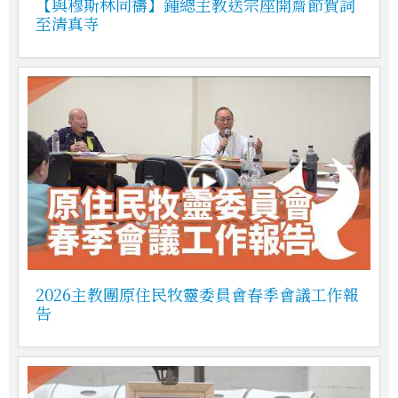
【與穆斯林同禱】鍾總主教送宗座開齋節賀詞
至清真寺
2026主教團原住民牧靈委員會春季會議工作報
告