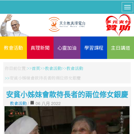
教會活動
真理新聞
心靈加油
學習課程
主日講道
你目前位置:
首頁
教會活動
教會活動
安貧小姊妹會款待長者的兩位修女銀慶
安貧小姊妹會款待長者的兩位修女銀慶
教會活動
/
06 八月 2022