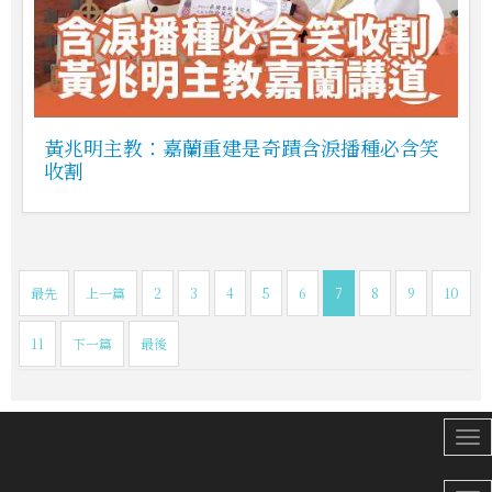
黃兆明主教：嘉蘭重建是奇蹟含淚播種必含笑
收割
最先
上一篇
2
3
4
5
6
7
8
9
10
11
下一篇
最後