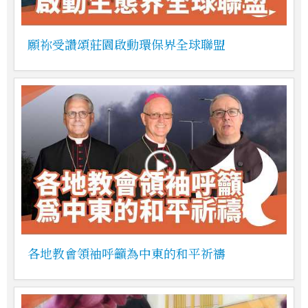
願祢受讚頌莊園啟動環保界全球聯盟
各地教會領袖呼籲為中東的和平祈禱