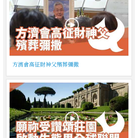
方濟會高征財神父殯葬彌撒