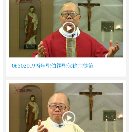
06302019丙年聖伯鐸聖保祿宗徒節