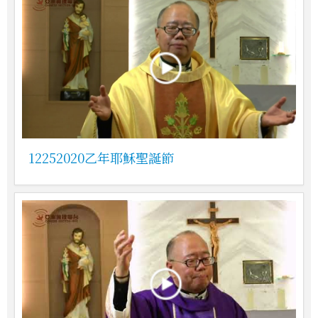
12252020乙年耶穌聖誕節