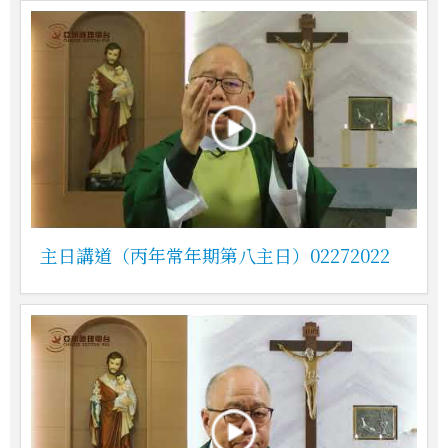
主日講道（丙年常年期第八主日）02272022