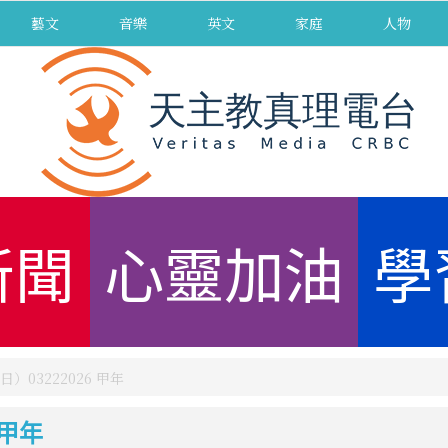
藝文
音樂
英文
家庭
人物
新聞
心靈加油
學
03222026 甲年
 甲年