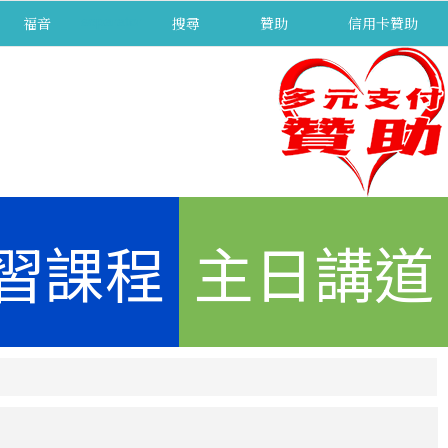
福音
separator
搜尋
贊助
信用卡贊助
習課程
主日講道