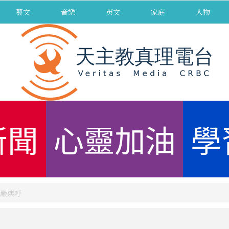
藝文
音樂
英文
家庭
人物
新聞
心靈加油
學
嚴疾呼