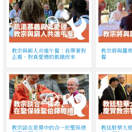
教宗與窮人共進午餐：我帶著對
教宗將與羅馬
正義、對真愛德的飢餓而來
餐
教宗談在差異中的合一於聖保祿
教廷駐華大