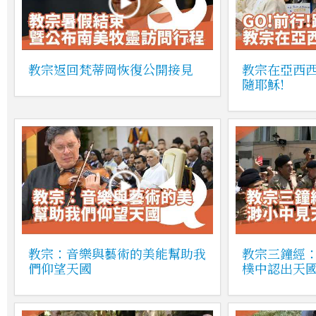
教宗返回梵蒂岡恢復公開接見
教宗在亞西西
隨耶穌!
教宗：音樂與藝術的美能幫助我
教宗三鐘經
們仰望天國
樸中認出天