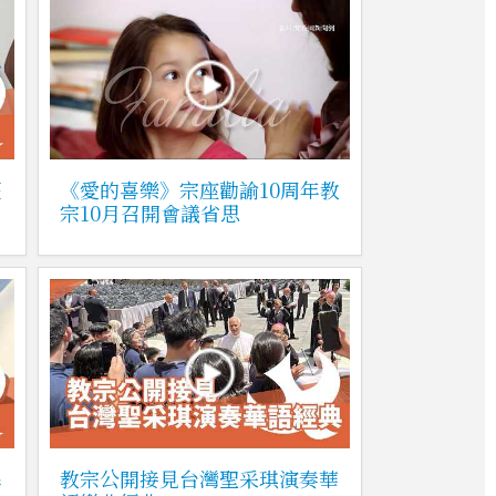
薩
《愛的喜樂》宗座勸諭10周年教
宗10月召開會議省思
基
教宗公開接見台灣聖采琪演奏華