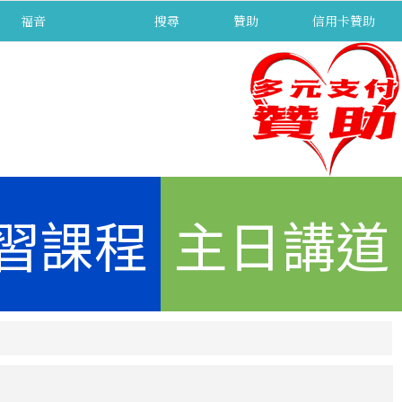
福音
separator
搜尋
贊助
信用卡贊助
習課程
主日講道