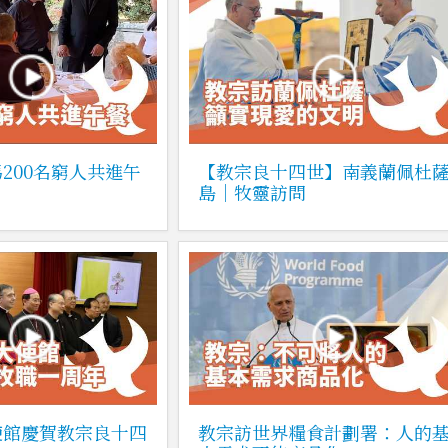
200名窮人共進午
【教宗良十四世】南義蘭佩杜
島｜牧靈訪問
使館慶賀教宗良十四
教宗訪世界糧食計劃署：人的