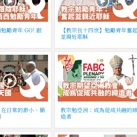
勉勵青年:GO! 跟
【教宗良十四世】勉勵青年奮
並親近耶穌
：在日常的渺小、簡
教宗勉亞洲：成為促成共融的
國
造者