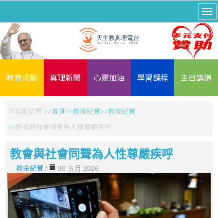
教會活動
真理新聞
心靈加油
學習課程
主日講道
你目前位置:
首頁
教宗紀實
教宗紀實
教會與社會同聲為人性尊嚴疾呼
教會與社會同聲為人性尊嚴疾呼
教宗紀實
/
30 五月 2026