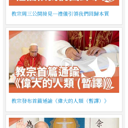
教宗周三公開接見─禮儀引領我們回歸本質
教宗發布首篇通諭《偉大的人類（暫譯）》