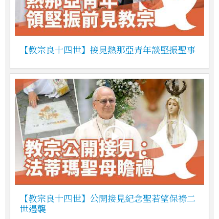
【教宗良十四世】接見熱那亞青年談堅振聖事
【教宗良十四世】公開接見紀念聖若望保祿二
世遇襲