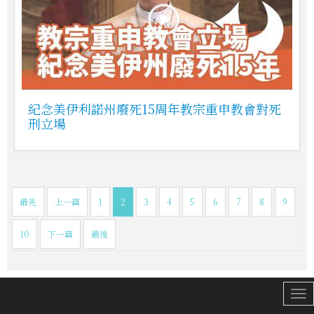
紀念美伊利諾州廢死15周年教宗重申教會對死
刑立場
最先
上一篇
1
2
3
4
5
6
7
8
9
10
下一篇
最後