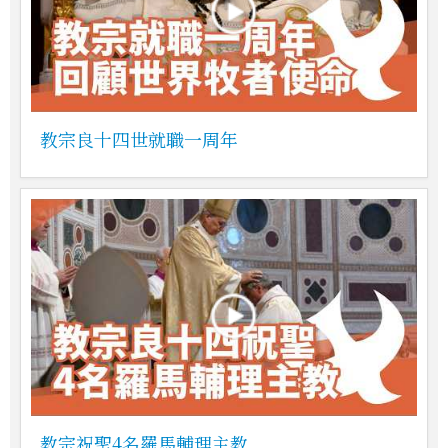
教宗良十四世就職一周年
教宗祝聖4名羅馬輔理主教