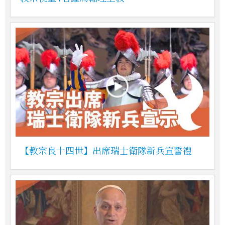
【教宗良十四世】出席瑞士衛隊新兵宣誓禮