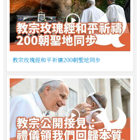
教宗玫瑰經和平祈禱200朝聖地同步