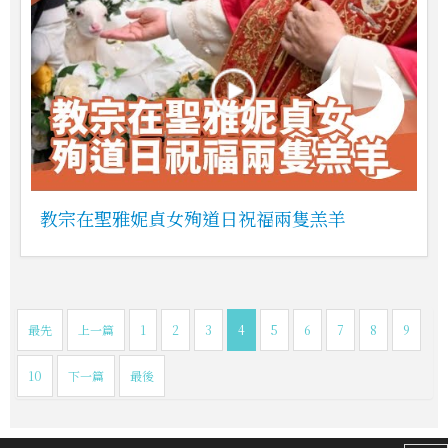
教宗在聖雅妮貞女殉道日祝福兩隻羔羊
最先
上一篇
1
2
3
4
5
6
7
8
9
10
下一篇
最後