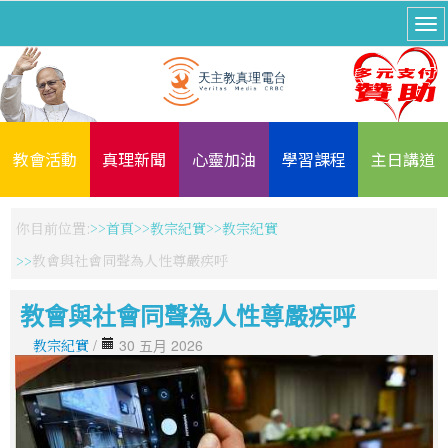
教會活動
真理新聞
心靈加油
學習課程
主日講道
你目前位置:
首頁
教宗紀實
教宗紀實
教會與社會同聲為人性尊嚴疾呼
教會與社會同聲為人性尊嚴疾呼
教宗紀實
/
30 五月 2026