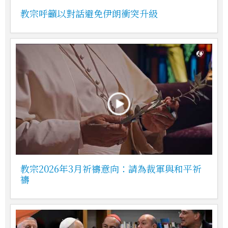
教宗呼籲以對話避免伊朗衝突升級
教宗2026年3月祈禱意向：請為裁軍與和平祈
禱