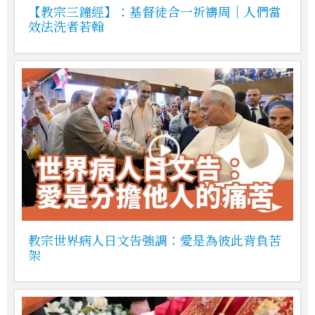
【教宗三鐘經】：基督徒合一祈禱周｜人們當
效法洗者若翰
教宗世界病人日文告強調：愛是為彼此背負苦
架