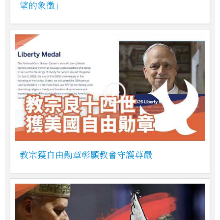
望的象徵」
教宗獲自由勛章彰顯教會守護尊嚴