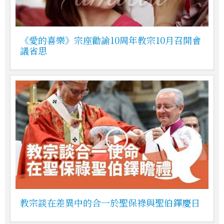
《愛的喜樂》宗座勸諭10周年教宗10月召開會
議省思
教宗談在差異中的合一於聖保祿與聖伯鐸慶日