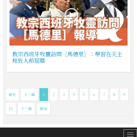
教宗西班牙牧靈訪問［馬德里］：學習在天主
和近人前屈膝
最先
上一篇
1
2
3
4
5
6
7
8
9
10
下一篇
最後