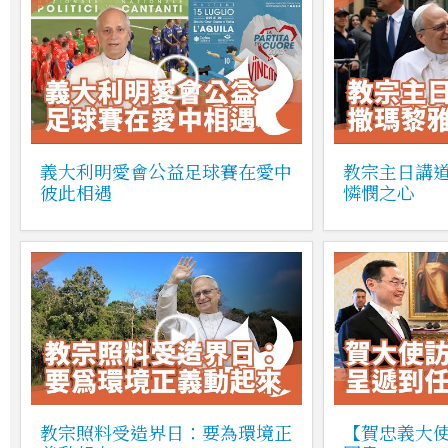
義大利明愛會公益足球賽在愛中
教宗主日講
彼此相遇
憐憫之心
教宗照料受造界日：要為環境正
【賀忠義大