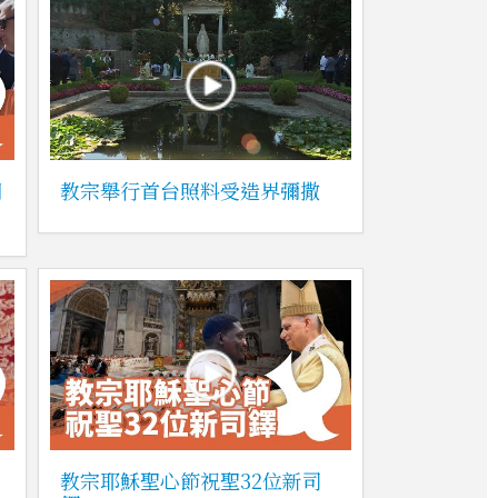
期
教宗舉行首台照料受造界彌撒
教宗耶穌聖心節祝聖32位新司