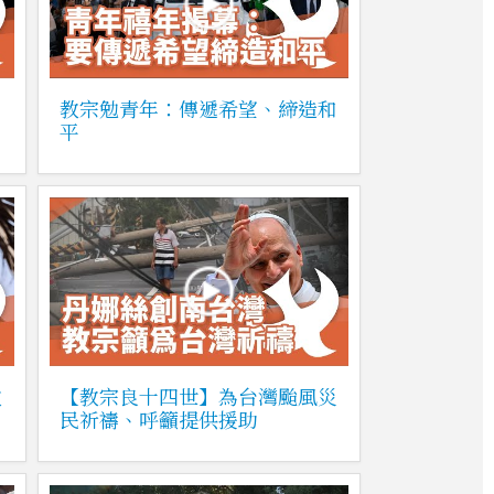
教宗勉青年：傳遞希望、締造和
平
教
【教宗良十四世】為台灣颱風災
民祈禱、呼籲提供援助