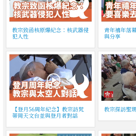
教宗致函核原爆紀念：核武器侵
青年禧年落
犯人性
與分享
【登月56周年紀念】教宗訪梵
教宗探訪聖
蒂岡天文台並與登月者對話