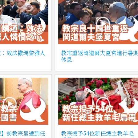
道：效法撒瑪黎雅人
教宗重返岡道爾夫夏宮進行暑
休息
使】訪教宗呈遞到任
教宗授予54位新任總主教羊毛