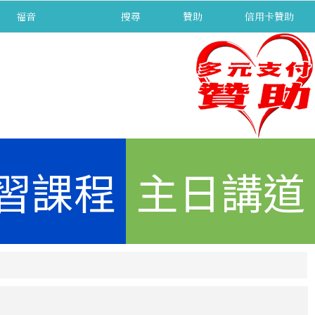
福音
separator
搜尋
贊助
信用卡贊助
習課程
主日講道