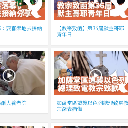
幕：要喜樂地去接納
【教宗致函】第36屆默主哥耶
青年日
瑪爾大養老院
加薩堂區遭襲以色列總理致電
宗深表痛悔