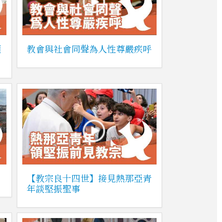
類
教會與社會同聲為人性尊嚴疾呼
【教宗良十四世】接見熱那亞青
年談堅振聖事