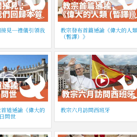
開接見─禮儀引領我
教宗發布首篇通諭《偉大的人
（暫譯）》
世首道通諭《偉大的
教宗六月訪問西班牙
5日問世