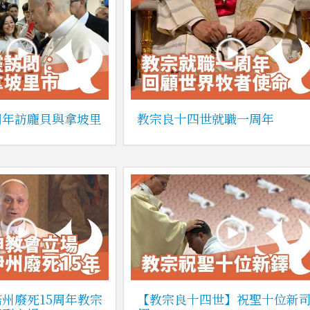
周年訪龐貝與拿坡里
教宗良十四世就職一周年
州廢死15周年教宗
【教宗良十四世】祝聖十位新