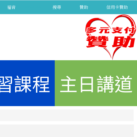
福音
separator
搜尋
贊助
信用卡贊助
習課程
主日講道