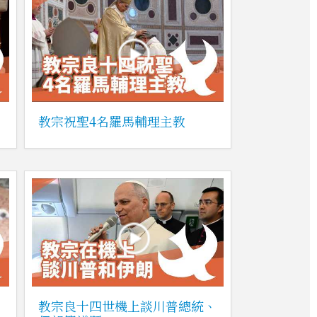
教宗祝聖4名羅馬輔理主教
司
教宗良十四世機上談川普總統、