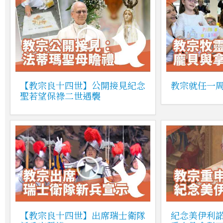
【教宗良十四世】公開接見紀念
教宗就任一
聖若望保祿二世遇襲
【教宗良十四世】出席瑞士衛隊
紀念美伊利諾