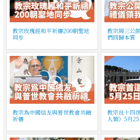
教宗玫瑰經和平祈禱200朝聖地
教宗周三公
同步
們回歸本質
教宗為中國信友與普世教會共融
教宗良十四
祈禱
人類》5月2