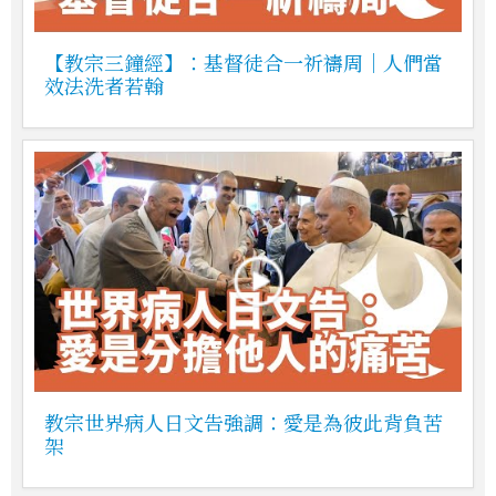
【教宗三鐘經】：基督徒合一祈禱周｜人們當
效法洗者若翰
教宗世界病人日文告強調：愛是為彼此背負苦
架