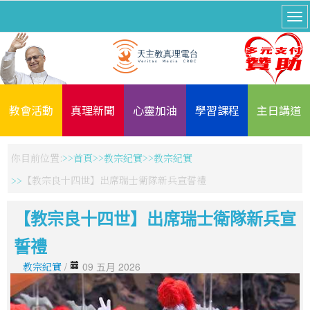
教會活動
真理新聞
心靈加油
學習課程
主日講道
你目前位置:
首頁
教宗紀實
教宗紀實
【教宗良十四世】出席瑞士衛隊新兵宣誓禮
【教宗良十四世】出席瑞士衛隊新兵宣
誓禮
教宗紀實
/
09 五月 2026