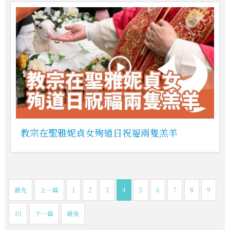
教宗在聖雅妮貞女殉道日祝福兩隻羔羊
最先
上一篇
1
2
3
4
5
6
7
8
9
10
下一篇
最後