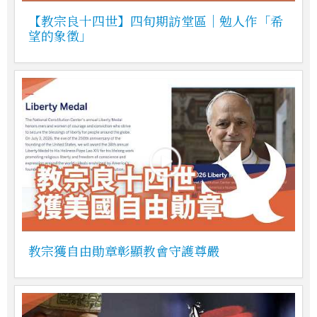
【教宗良十四世】四旬期訪堂區｜勉人作「希
望的象徵」
教宗獲自由勛章彰顯教會守護尊嚴