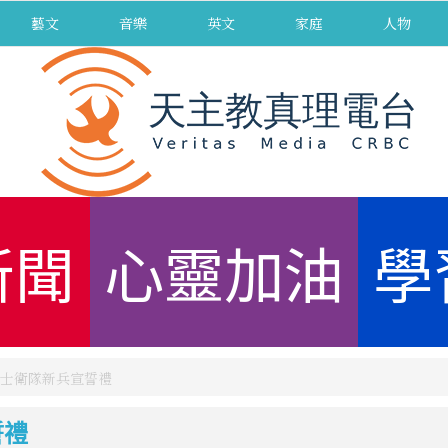
藝文
音樂
英文
家庭
人物
新聞
心靈加油
學
士衛隊新兵宣誓禮
誓禮