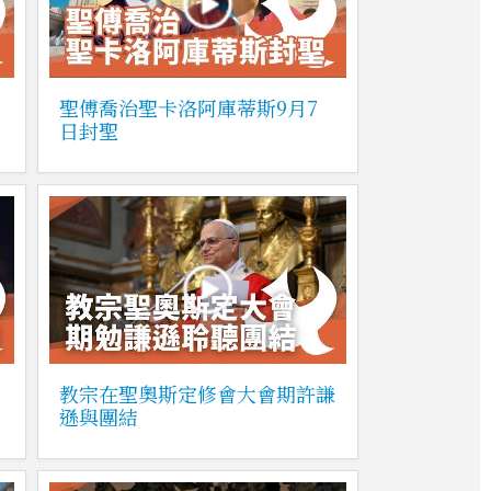
聖傅喬治聖卡洛阿庫蒂斯9月7
日封聖
教宗在聖奧斯定修會大會期許謙
遜與團結