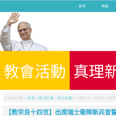
首頁
焦點
教會活動
真理
你目前位置:
首頁
教宗紀實
教宗紀實
【教宗良十四世】出席瑞
【教宗良十四世】出席瑞士衛隊新兵宣