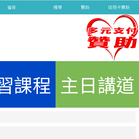
福音
separator
搜尋
贊助
信用卡贊助
習課程
主日講道