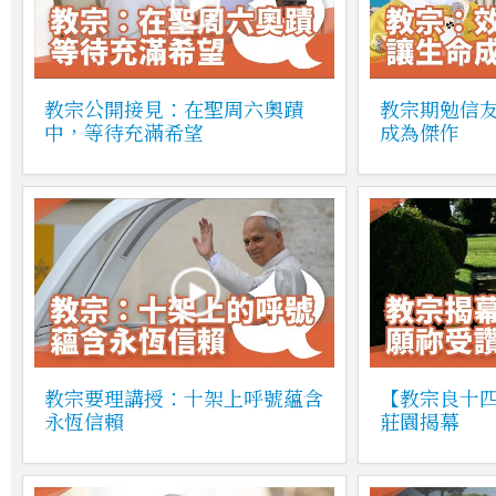
教宗公開接見：在聖周六奧蹟
教宗期勉信
中，等待充滿希望
成為傑作
教宗要理講授：十架上呼號蘊含
【教宗良十
永恆信賴
莊園揭幕