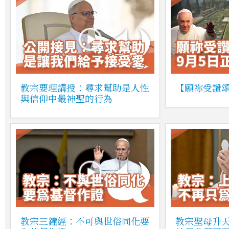
教宗要理講授：尋求幫助是人性
【願祢受讚
與信仰中最神聖的行為
教宗三鐘經：不可與世俗同化要
教宗聖母升