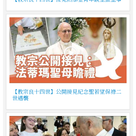
【教宗良十四世】公開接見紀念聖若望保祿二
世遇襲