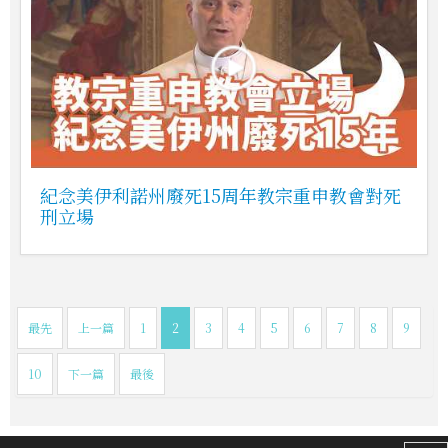
紀念美伊利諾州廢死15周年教宗重申教會對死
刑立場
最先
上一篇
1
2
3
4
5
6
7
8
9
10
下一篇
最後