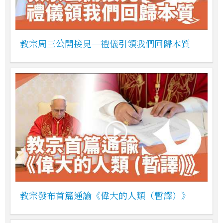
教宗周三公開接見─禮儀引領我們回歸本質
教宗發布首篇通諭《偉大的人類（暫譯）》