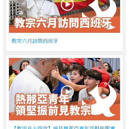
教宗六月訪問西班牙
【教宗良十四世】接見熱那亞青年談堅振聖事