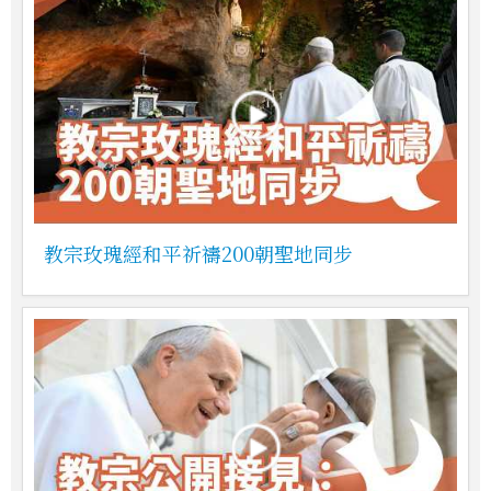
教宗玫瑰經和平祈禱200朝聖地同步