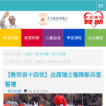
教會活動
真理新聞
心靈加油
學習課程
主日講道
你目前位置:
首頁
教宗紀實
教宗紀實
【教宗良十四世】出席瑞士衛隊新兵宣誓禮
【教宗良十四世】出席瑞士衛隊新兵宣
誓禮
教宗紀實
/
09 五月 2026