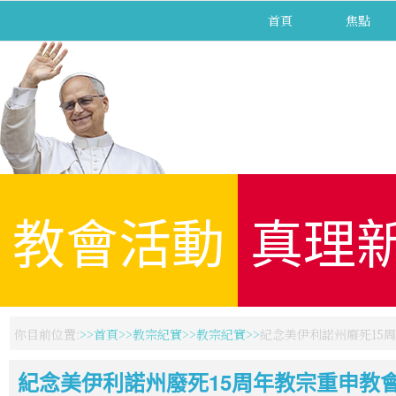
首頁
焦點
教會活動
真理
你目前位置:
首頁
教宗紀實
教宗紀實
紀念美伊利諾州廢死15
紀念美伊利諾州廢死15周年教宗重申教