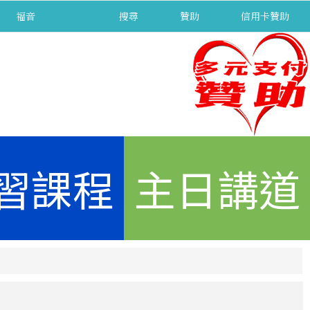
福音
separator
搜尋
贊助
信用卡贊助
習課程
主日講道