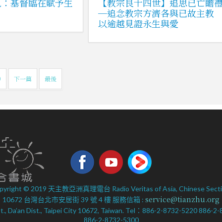
見：基督臨在賦予生
【教宗良十四世】追思已亡瞻
─追念教宗方濟各與已故主教
以逾越見證永生與愛
0
下一篇
最後
pyright © 2019 天主教亞洲真理電台 Radio Veritas of Asia, Chinese Secti
service@tianzhu.org
10672 台灣台北市安居街 39 號 4 樓 服務信箱 :
 St., Da’an Dist., Taipei City 10672, Taiwan. Tel：886-2-8732-5220 886-
886-2-8732-5300