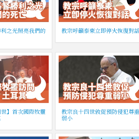
勝利之光照亮我們的
教宗呼籲泰柬立即停火恢復對
四世】首次國際牧靈
教宗良十四世敦促預防侵犯尊
其
弱小