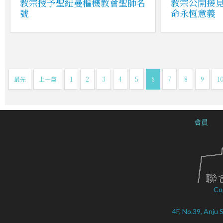
教宗授予聖紐曼樞機教會聖師名
教宗公開接
號
命永恆意義
最先
上一篇
1
2
3
4
5
6
7
8
9
1
會員
Co
4F, No.39, Anju