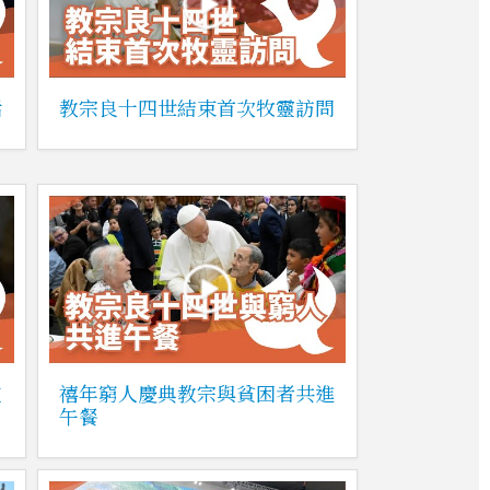
話
教宗良十四世結束首次牧靈訪問
重
禧年窮人慶典教宗與貧困者共進
午餐