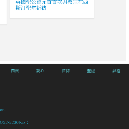
禮
英國聖公會元首首次與教宗在西
斯汀聖堂祈禱
關懷
談心
信仰
聖經
課程
on.
2-8732-5230 Fax：