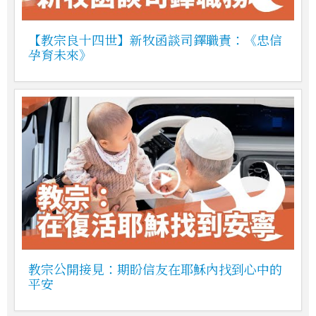
【教宗良十四世】新牧函談司鐸職責：《忠信
孕育未來》
教宗公開接見：期盼信友在耶穌內找到心中的
平安