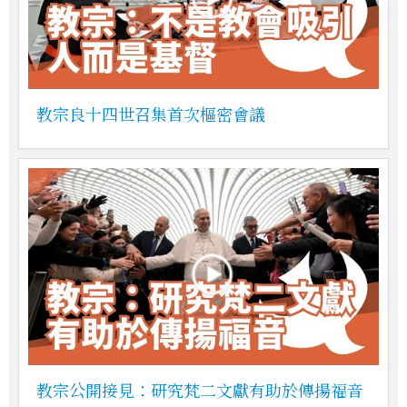
教宗良十四世召集首次樞密會議
教宗公開接見：研究梵二文獻有助於傳揚福音