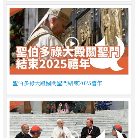
聖伯多祿大殿關閉聖門結束2025禧年