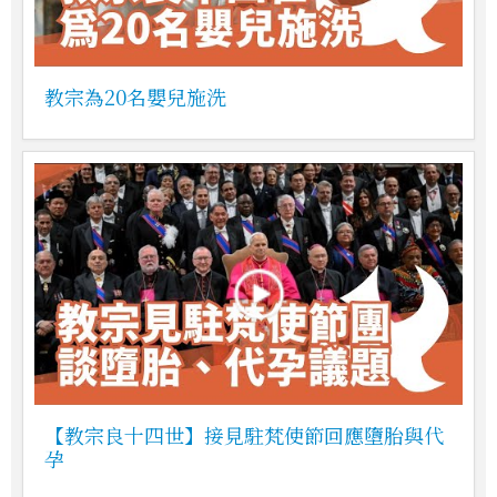
教宗為20名嬰兒施洗
【教宗良十四世】接見駐梵使節回應墮胎與代
孕