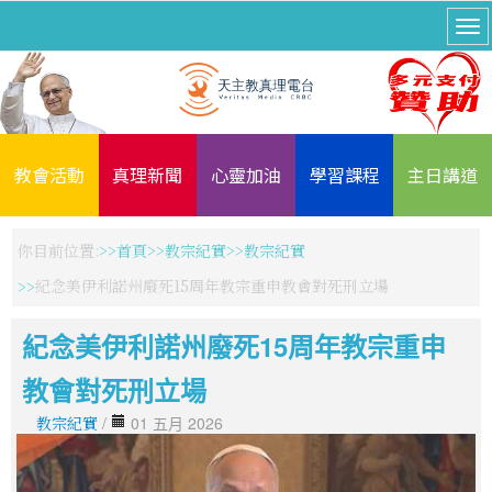
教會活動
真理新聞
心靈加油
學習課程
主日講道
你目前位置:
首頁
教宗紀實
教宗紀實
紀念美伊利諾州廢死15周年教宗重申教會對死刑立場
紀念美伊利諾州廢死15周年教宗重申
教會對死刑立場
教宗紀實
/
01 五月 2026