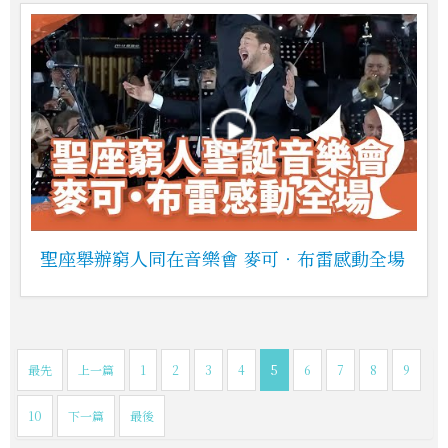
聖座舉辦窮人同在音樂會 麥可‧布雷感動全場
最先
上一篇
1
2
3
4
5
6
7
8
9
10
下一篇
最後