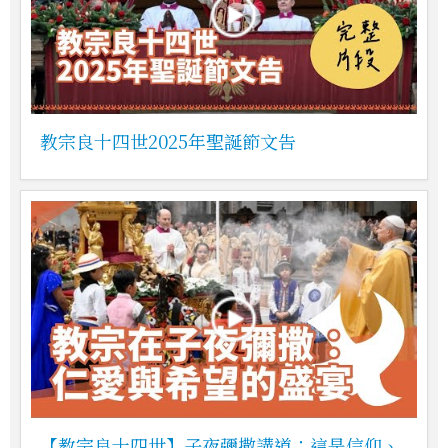
教宗良十四世2025年聖誕節文告
【教宗良十四世】子夜彌撒講道：這是信仰、