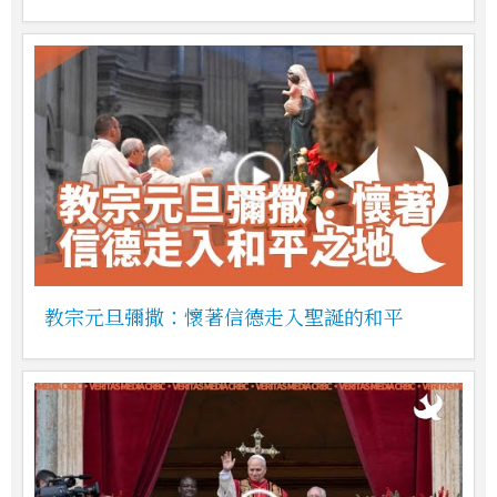
教宗元旦彌撒：懷著信德走入聖誕的和平