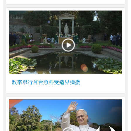
教宗舉行首台照料受造界彌撒