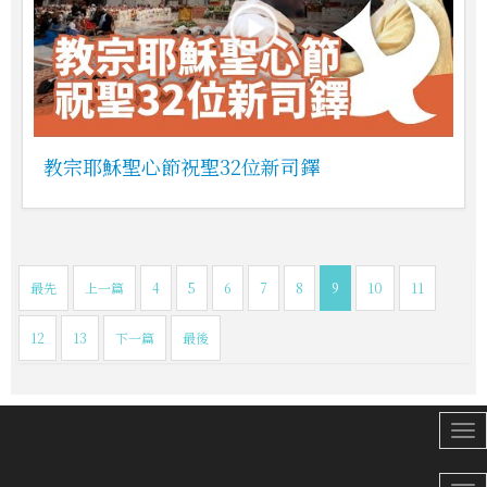
教宗耶穌聖心節祝聖32位新司鐸
最先
上一篇
4
5
6
7
8
9
10
11
12
13
下一篇
最後