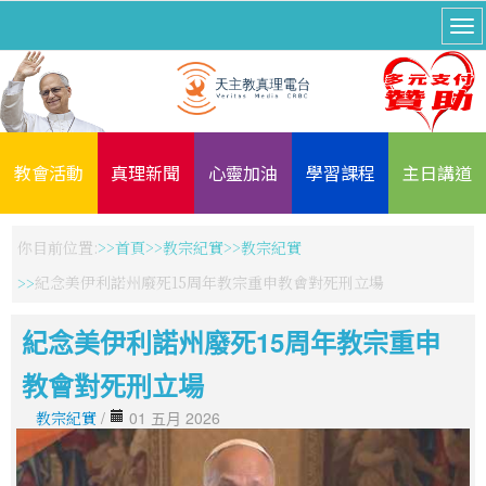
教會活動
真理新聞
心靈加油
學習課程
主日講道
你目前位置:
首頁
教宗紀實
教宗紀實
紀念美伊利諾州廢死15周年教宗重申教會對死刑立場
紀念美伊利諾州廢死15周年教宗重申
教會對死刑立場
教宗紀實
/
01 五月 2026