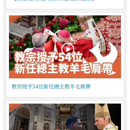
教宗授予54位新任總主教羊毛肩帶