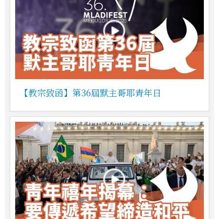
【教宗致函】第36屆默主哥耶青年日