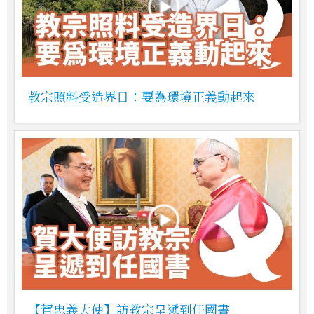
教宗照料受造界日：要為環境正義動起來
【賀忠義大使】訪教宗呈遞到任國書