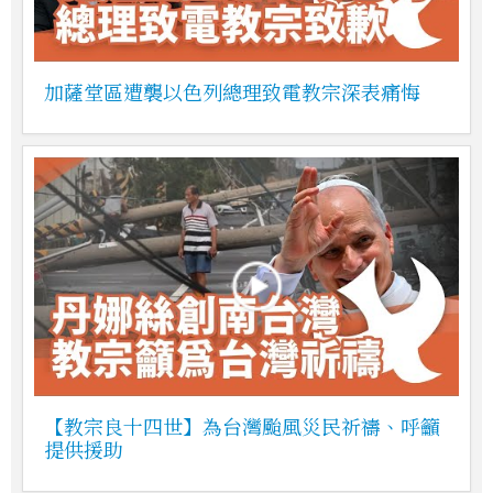
加薩堂區遭襲以色列總理致電教宗深表痛悔
【教宗良十四世】為台灣颱風災民祈禱、呼籲
提供援助