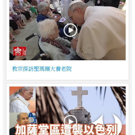
教宗探訪聖瑪爾大養老院