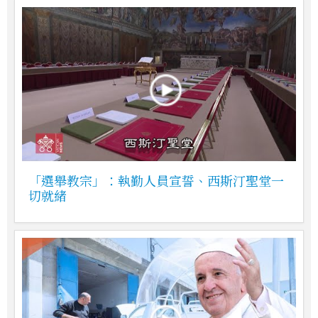
「選舉教宗」：執勤人員宣誓、西斯汀聖堂一
切就緒