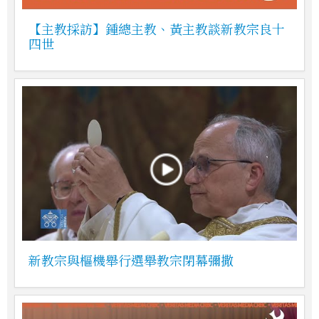
【主教採訪】鍾總主教、黃主教談新教宗良十
四世
新教宗與樞機舉行選舉教宗閉幕彌撒