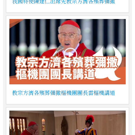
我國特使陳建仁出席先教宗方濟各殯葬彌撒
教宗方濟各殯葬彌撒樞機團團長雷樞機講道