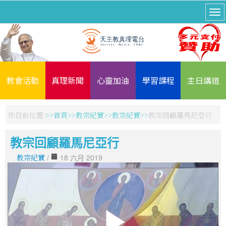
教會活動
真理新聞
心靈加油
學習課程
主日講道
你目前位置:
首頁
教宗紀實
教宗紀實
教宗回顧羅馬尼亞行
教宗回顧羅馬尼亞行
教宗紀實
/
18 六月 2019