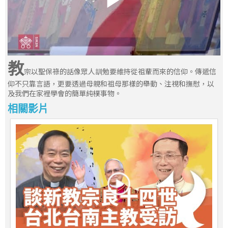
教
宗以聖保祿的話像眾人訓勉要維持從祖輩而來的信仰。傳遞信
仰不只靠言語，更要透過母親和祖母那樣的舉動、注視和撫慰，以
及我們在家裡學會的簡單純樸事物。
相關影片