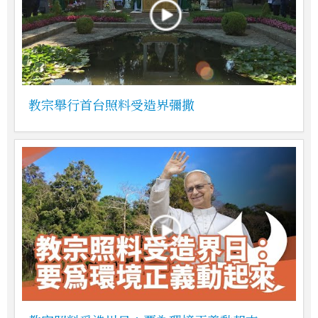
教宗舉行首台照料受造界彌撒