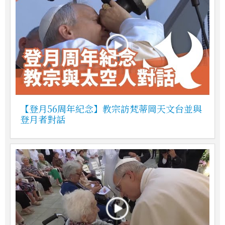
【登月56周年紀念】教宗訪梵蒂岡天文台並與
登月者對話