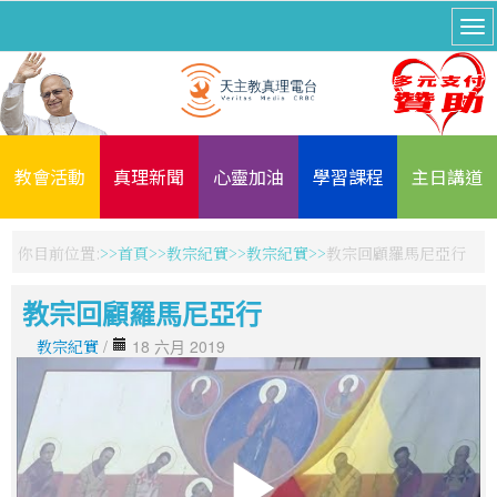
教會活動
真理新聞
心靈加油
學習課程
主日講道
你目前位置:
首頁
教宗紀實
教宗紀實
教宗回顧羅馬尼亞行
教宗回顧羅馬尼亞行
教宗紀實
/
18 六月 2019