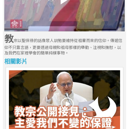
教
宗以聖保祿的話像眾人訓勉要維持從祖輩而來的信仰。傳遞信
仰不只靠言語，更要透過母親和祖母那樣的舉動、注視和撫慰，以
及我們在家裡學會的簡單純樸事物。
相關影片