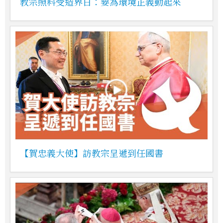
教宗照料受造界日：要為環境正義動起來
【賀忠義大使】訪教宗呈遞到任國書