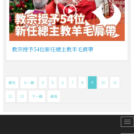
教宗授予54位新任總主教羊毛肩帶
最先
上一篇
4
5
6
7
8
9
10
11
12
13
下一篇
最後