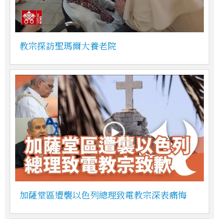
教宗探訪聖瑪爾大養老院
加薩堂區遭襲以色列總理致電教宗深表痛悔