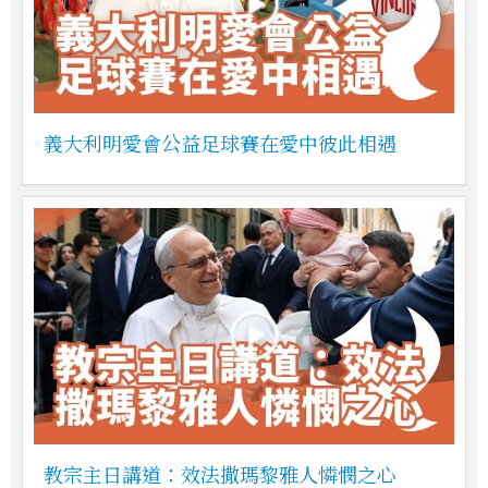
義大利明愛會公益足球賽在愛中彼此相遇
教宗主日講道：效法撒瑪黎雅人憐憫之心