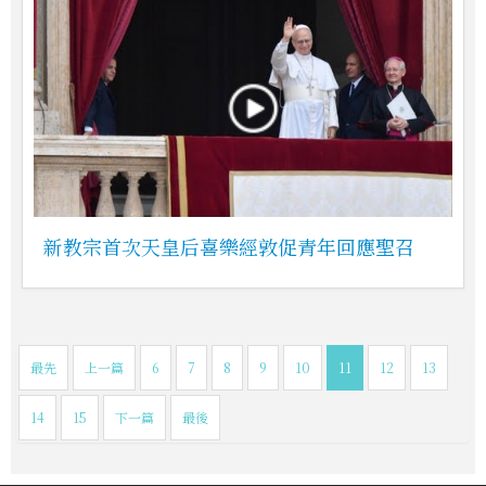
新教宗首次天皇后喜樂經敦促青年回應聖召
最先
上一篇
6
7
8
9
10
11
12
13
14
15
下一篇
最後