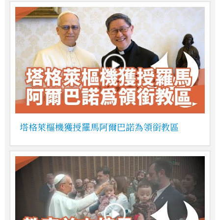
塔格萊樞機獲授羅馬阿爾巴諾為領銜教區