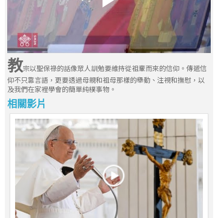
教
宗以聖保祿的話像眾人訓勉要維持從祖輩而來的信仰。傳遞信
仰不只靠言語，更要透過母親和祖母那樣的舉動、注視和撫慰，以
及我們在家裡學會的簡單純樸事物。
相關影片