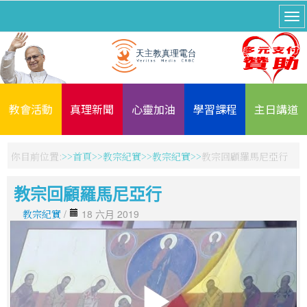
教會活動
真理新聞
心靈加油
學習課程
主日講道
你目前位置:
首頁
教宗紀實
教宗紀實
教宗回顧羅馬尼亞行
教宗回顧羅馬尼亞行
教宗紀實
/
18 六月 2019