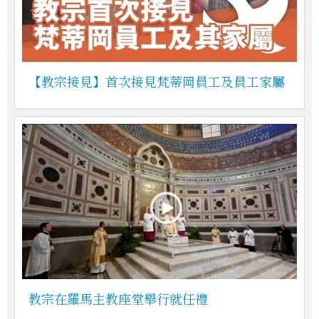
【教宗接見】首次接見梵蒂岡員工及員工家屬
教宗在羅馬主教座堂舉行就任禮