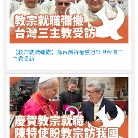
【教宗就職彌撒】為台灣祈福感恩祭與台灣三
主教受訪