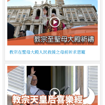
教宗在聖母大殿人民救援之母前祈求恩寵