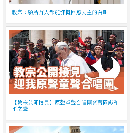
教宗：願所有人都能慷慨回應天主的召叫
【教宗公開接見】原聲童聲合唱團梵蒂岡獻和
平之聲