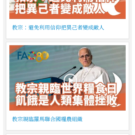
教宗：避免利用信仰把異己者變成敵人
教宗親臨羅馬聯合國糧農組織