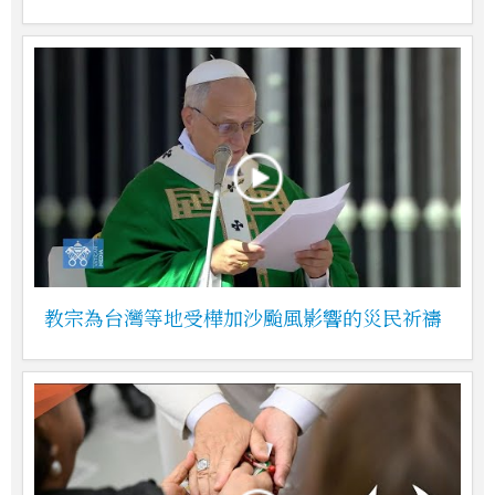
教宗為台灣等地受樺加沙颱風影響的災民祈禱