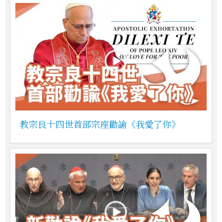
教宗良十四世首部宗座勸諭《我愛了你》