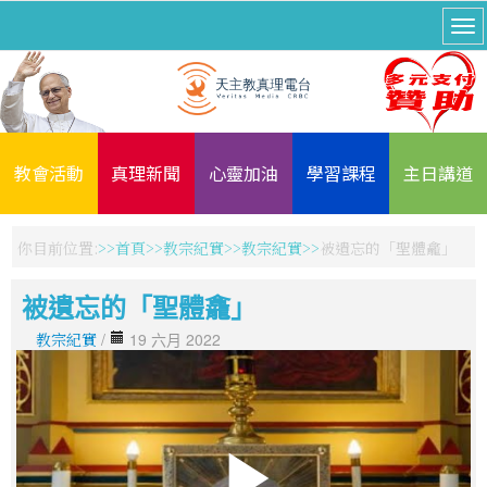
教會活動
真理新聞
心靈加油
學習課程
主日講道
你目前位置:
首頁
教宗紀實
教宗紀實
被遺忘的「聖體龕」
被遺忘的「聖體龕」
教宗紀實
/
19 六月 2022