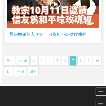
教宗邀請信友10月11日為和平誦唸玫瑰經
最先
上一篇
2
3
4
5
6
7
8
9
10
11
下一篇
最後