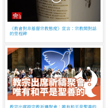
《教會對非基督宗教態度》宣言：宗教間對話
的里程碑
教宗出席跨宗教祈禱聚會：唯有和平是聖善的