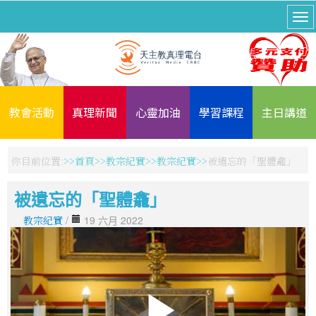
教會活動
真理新聞
心靈加油
學習課程
主日講道
你目前位置:
首頁
教宗紀實
教宗紀實
被遺忘的「聖體龕」
被遺忘的「聖體龕」
教宗紀實
/
19 六月 2022