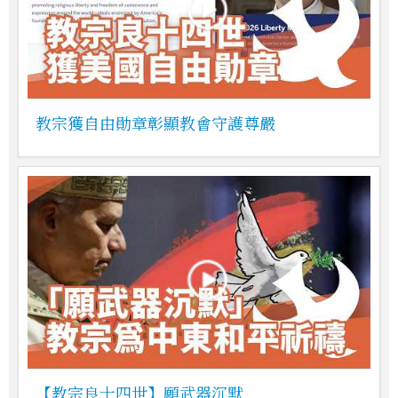
教宗獲自由勛章彰顯教會守護尊嚴
【教宗良十四世】願武器沉默