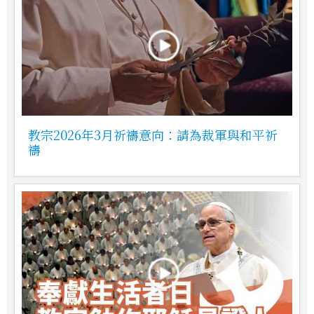
教宗2026年3月祈禱意向：請為裁軍與和平祈
禱