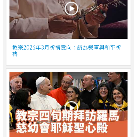
教宗2026年3月祈禱意向：請為裁軍與和平祈
禱