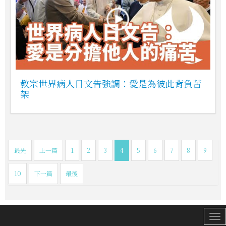
教宗世界病人日文告強調：愛是為彼此背負苦
架
最先
上一篇
1
2
3
4
5
6
7
8
9
10
下一篇
最後