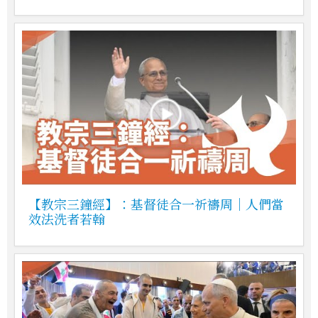
【教宗三鐘經】：基督徒合一祈禱周｜人們當
效法洗者若翰