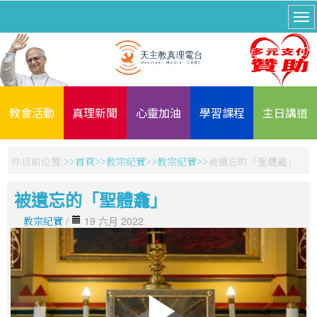
教會活動
真理新聞
心靈加油
學習課程
主日講道
你目前位置:
首頁
教宗紀實
教宗紀實
被遺忘的「聖體龕」
被遺忘的「聖體龕」
教宗紀實
/
19 六月 2022