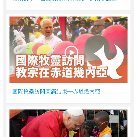
國際牧靈訪問圓滿結束─赤道幾內亞