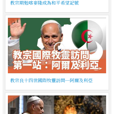
教宗期勉喀麥隆成為和平希望記號
教宗良十四世國際牧靈訪問─阿爾及利亞