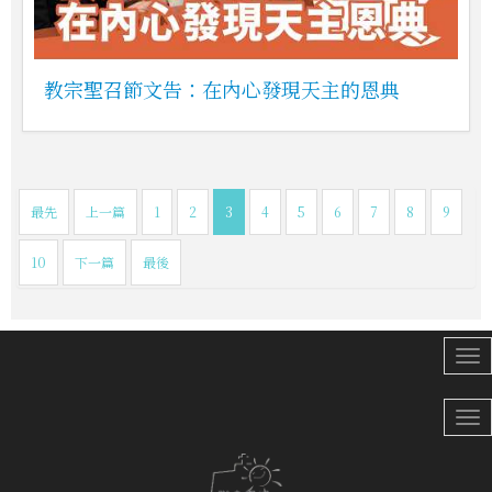
教宗聖召節文告：在內心發現天主的恩典
最先
上一篇
1
2
3
4
5
6
7
8
9
10
下一篇
最後