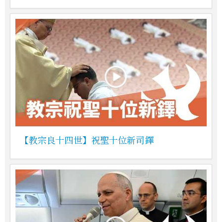
【教宗良十四世】祝聖十位新司鐸