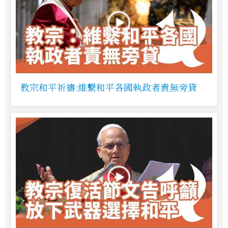
教宗和平祈禱:維繫和平各國執政者責無旁貸