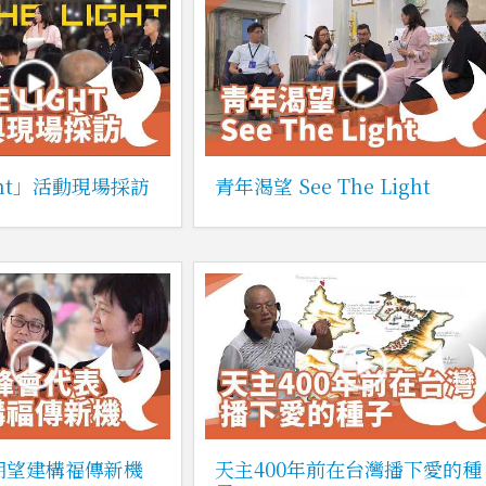
Light」活動現場採訪
青年渴望 See The Light
表期望建構福傳新機
天主400年前在台灣播下愛的種