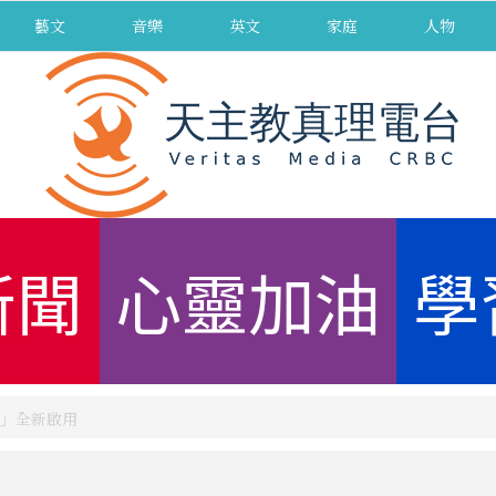
藝文
音樂
英文
家庭
人物
新聞
心靈加油
學
」全新啟用