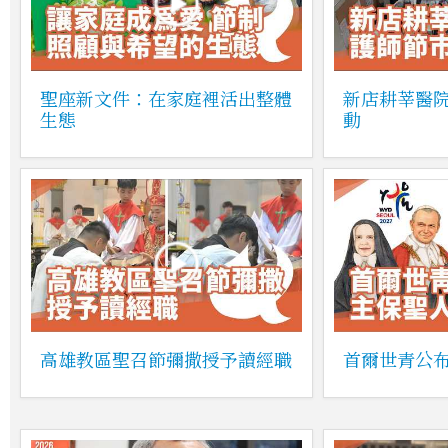
聖座新文件：在家庭裡活出整體
新店耕莘醫
生態
動
高雄教區聖召節彌撒授予讀經職
首爾世青公