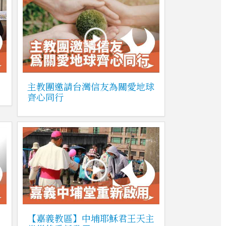
主教團邀請台灣信友為關愛地球
齊心同行
【嘉義教區】中埔耶穌君王天主