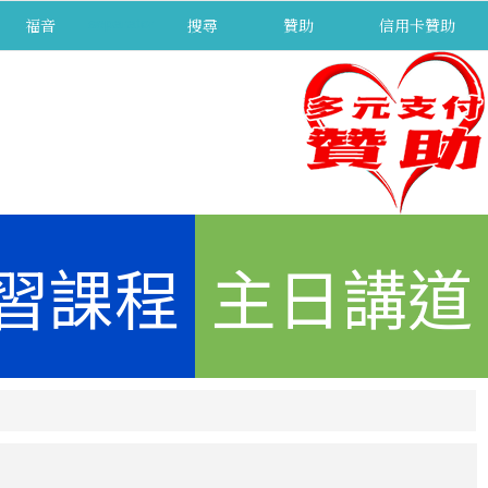
福音
separator
搜尋
贊助
信用卡贊助
習課程
主日講道