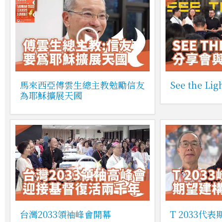
馬來西亞傅雲生總主教勉勵信友
See the 
為耶穌擴展天國
台灣2033領袖峰會開幕
T 2033代