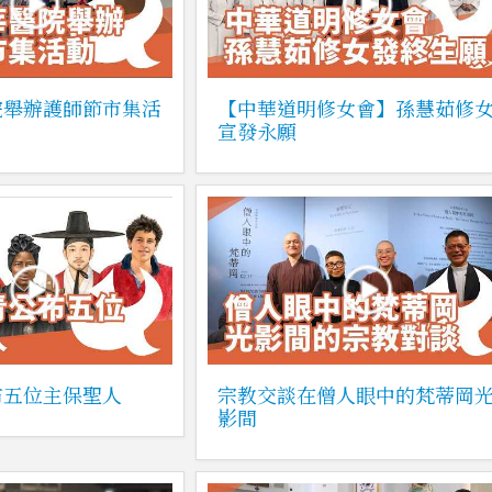
院舉辦護師節市集活
【中華道明修女會】孫慧茹修
宣發永願
布五位主保聖人
宗教交談在僧人眼中的梵蒂岡
影間