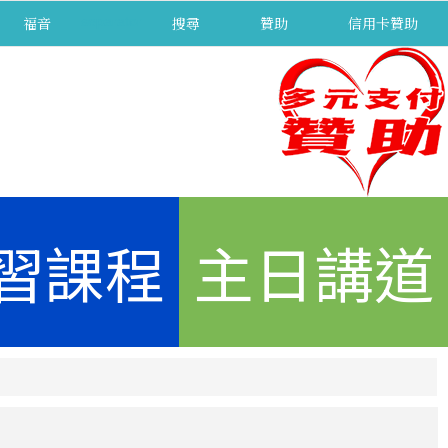
福音
separator
搜尋
贊助
信用卡贊助
習課程
主日講道