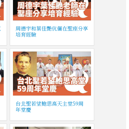
感
周德宇和葉佳艷伉儷在聖座分享
培育經驗
和
台北聖若望鮑思高天主堂59周
年堂慶