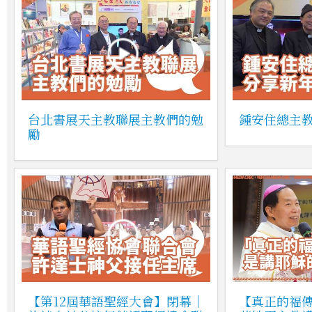
台北書展天主教聯展主教們的勉
鍾安住總主
勵
【第12屆華語聖經大會】閉幕｜
【真正的福