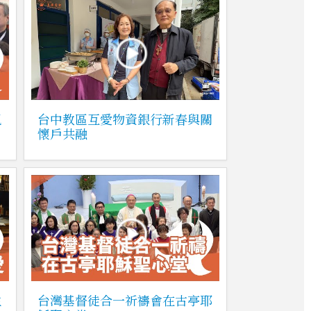
祝
台中教區互愛物資銀行新春與關
懷戶共融
主
台灣基督徒合一祈禱會在古亭耶