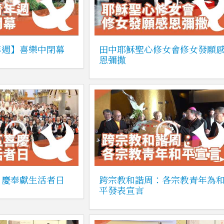
年週】喜樂中閉幕
田中耶穌聖心修女會修女發願
恩彌撒
】慶奉獻生活者日
跨宗教和諧周：各宗教青年為
平發表宣言