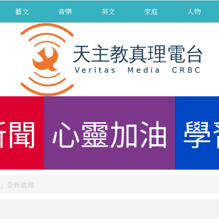
藝文
音樂
英文
家庭
人物
新聞
心靈加油
學
」全新啟用