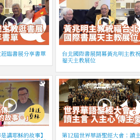
教蒞臨書展分享書單
台北國際書展開幕黃兆明主教
福天主教展位
傳是講耶穌的故事】
第12屆世界華語聖經大會：讀