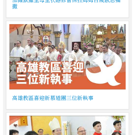
撒
高雄教區喜迎新慕道團三位新執事