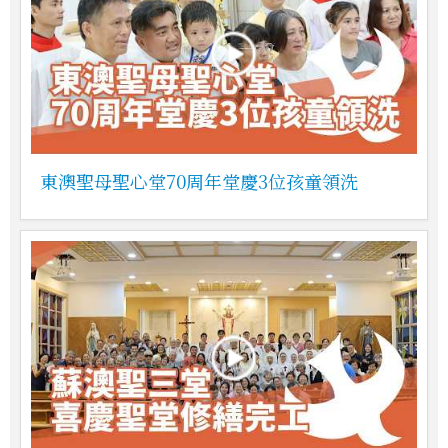
東澳聖母聖心堂70周年堂慶3位孩童領洗