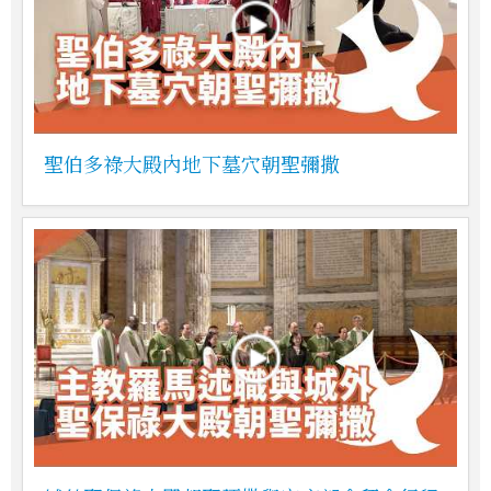
聖伯多祿大殿內地下墓穴朝聖彌撒