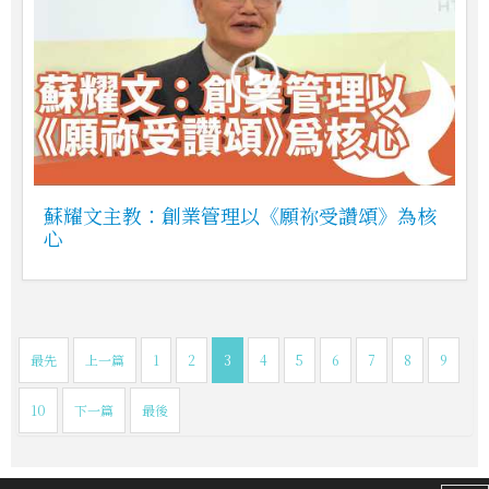
蘇耀文主教：創業管理以《願祢受讚頌》為核
心
最先
上一篇
1
2
3
4
5
6
7
8
9
10
下一篇
最後