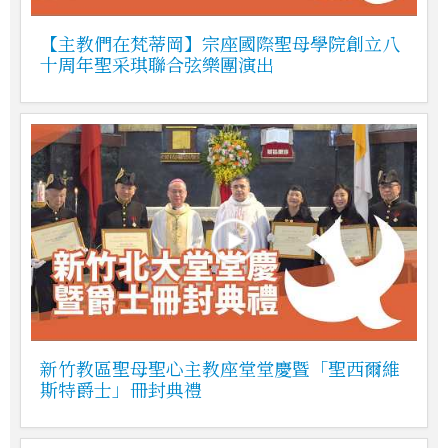
【主教們在梵蒂岡】宗座國際聖母學院創立八
十周年聖采琪聯合弦樂團演出
新竹教區聖母聖心主教座堂堂慶暨「聖西爾維
斯特爵士」冊封典禮