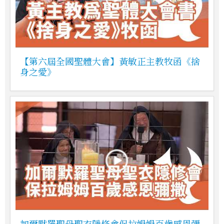
【第六屆全國聖體大會】黃敏正主教牧函《捨
身之愛》
加爾默羅聖母聖衣隱修會保拉姆姆百歲感恩彌