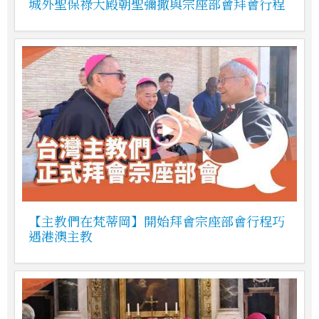
城外聖保祿大殿朝聖彌撒與宗座部會拜會行程
【主教們在梵蒂岡】開始拜會宗座部會行程巧
遇港澳主教