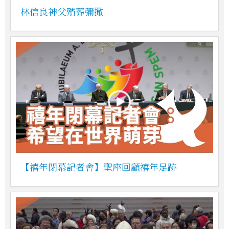
林信良神父殯葬彌撒
【禧年閉幕記者會】聖座回顧禧年足跡