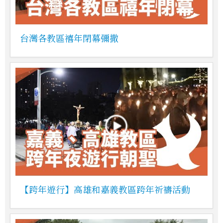
台灣各教區禧年閉幕彌撒
【跨年遊行】高雄和嘉義教區跨年祈禱活動