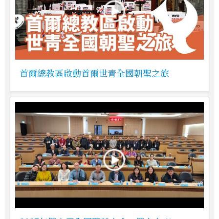
首爾總教區啟動首爾世青全國朝聖之旅