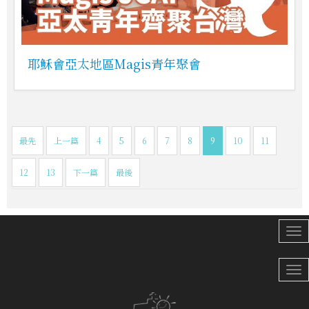
耶穌會亞太地區Magis青年聚會
最先
上一篇
4
5
6
7
8
9
10
11
12
13
下一篇
最後