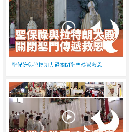
聖保祿與拉特朗大殿關閉聖門傳遞救恩