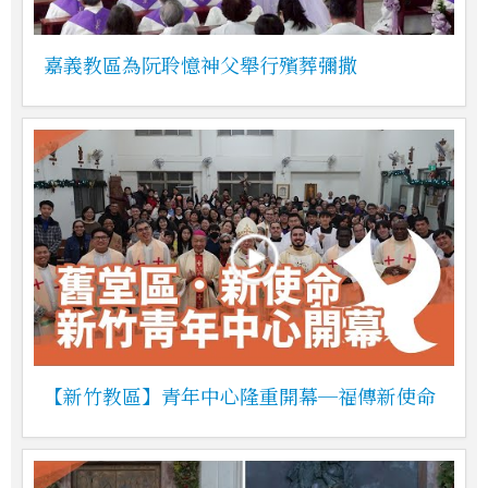
嘉義教區為阮聆憶神父舉行殯葬彌撒
【新竹教區】青年中心隆重開幕─福傳新使命