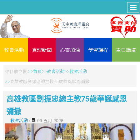
教會活動
真理新聞
心靈加油
學習課程
主日講道
你目前位置:
首頁
教會活動
教會活動
高雄教區劉振忠總主教75歲華誕感恩彌撒
高雄教區劉振忠總主教75歲華誕感恩
彌撒
教會活動
/
09 五月 2026