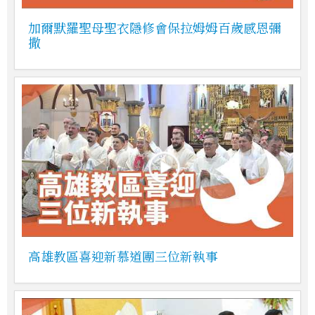
加爾默羅聖母聖衣隱修會保拉姆姆百歲感恩彌
撒
高雄教區喜迎新慕道團三位新執事