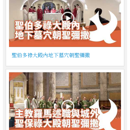
聖伯多祿大殿內地下墓穴朝聖彌撒