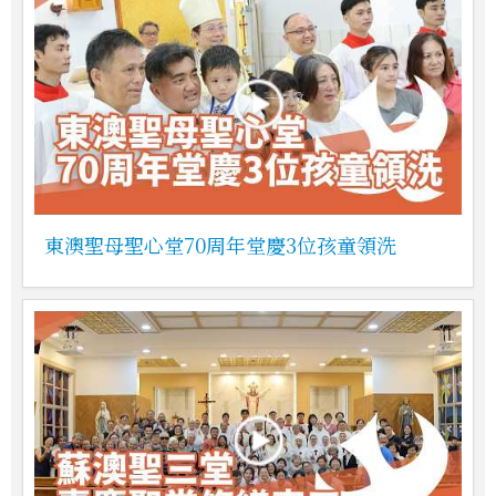
東澳聖母聖心堂70周年堂慶3位孩童領洗