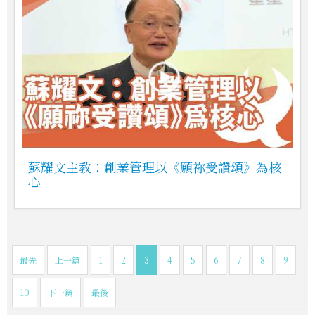
蘇耀文主教：創業管理以《願祢受讚頌》為核
心
最先
上一篇
1
2
3
4
5
6
7
8
9
10
下一篇
最後