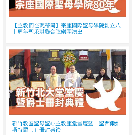
【主教們在梵蒂岡】宗座國際聖母學院創立八
十周年聖采琪聯合弦樂團演出
新竹教區聖母聖心主教座堂堂慶暨「聖西爾維
斯特爵士」冊封典禮