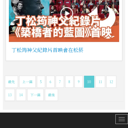
丁松筠神父紀錄片首映會在松菸
最先
上一篇
5
6
7
8
9
10
11
12
13
14
下一篇
最後