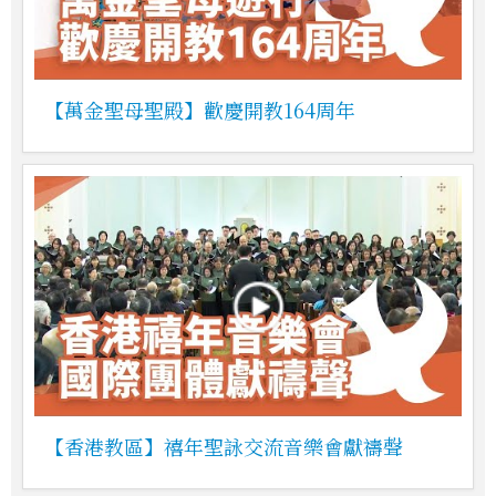
【萬金聖母聖殿】歡慶開教164周年
【香港教區】禧年聖詠交流音樂會獻禱聲