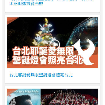
困惑但聖言會光照
台北耶誕愛無限聖誕燈會照亮台北