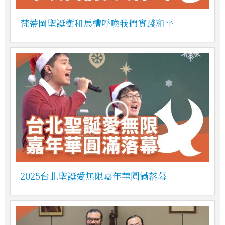
梵蒂岡聖誕樹和馬槽呼喚我們實踐和平
2025台北聖誕愛無限嘉年華圓滿落幕