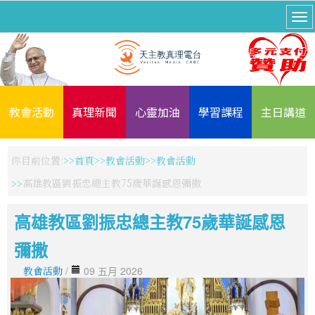
教會活動
真理新聞
心靈加油
學習課程
主日講道
你目前位置:
首頁
教會活動
教會活動
高雄教區劉振忠總主教75歲華誕感恩彌撒
高雄教區劉振忠總主教75歲華誕感恩
彌撒
教會活動
/
09 五月 2026