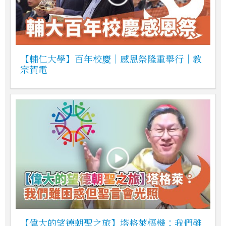
【輔仁大學】百年校慶｜感恩祭隆重舉行｜教
宗賀電
【偉大的望德朝聖之旅】塔格萊樞機：我們雖