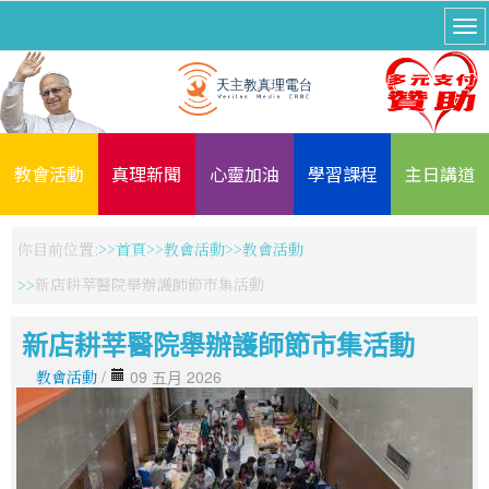
教會活動
真理新聞
心靈加油
學習課程
主日講道
你目前位置:
首頁
教會活動
教會活動
新店耕莘醫院舉辦護師節市集活動
新店耕莘醫院舉辦護師節市集活動
教會活動
/
09 五月 2026