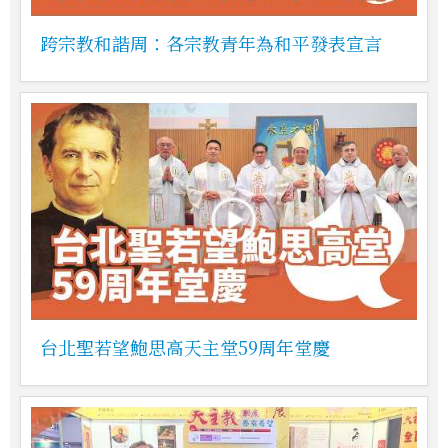
跨宗教和諧周：各宗教青年為和平發表宣言
台北聖若望鮑思高天主堂59周年堂慶