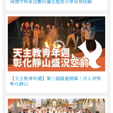
周德宇和葉佳艷伉儷在聖座分享培育經驗
【天主教青年週】第三屆隆重開幕｜百人齊聚
彰化靜山