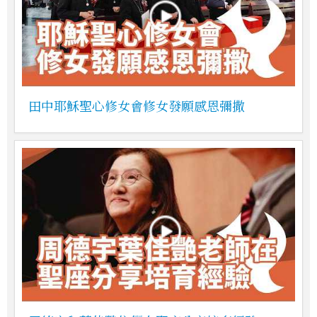
田中耶穌聖心修女會修女發願感恩彌撒