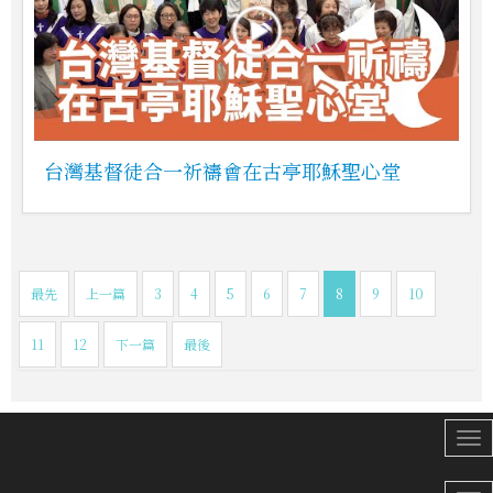
台灣基督徒合一祈禱會在古亭耶穌聖心堂
最先
上一篇
3
4
5
6
7
8
9
10
11
12
下一篇
最後