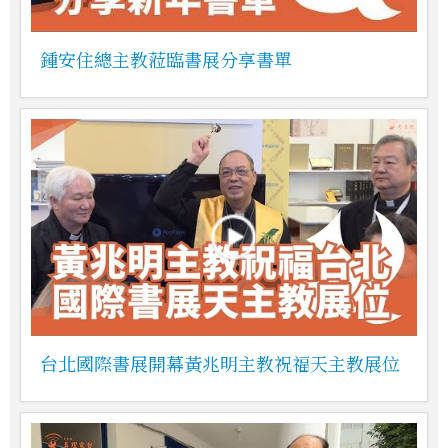
鍾安住總主教蒞臨書展分享書單
台北國際書展開幕黃兆明主教祝福天主教展位