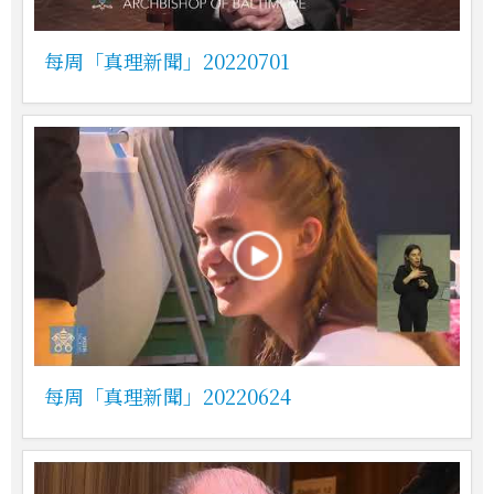
每周「真理新聞」20220701
每周「真理新聞」20220624