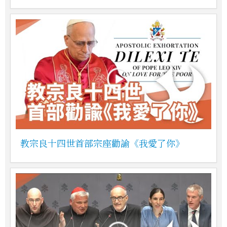
教宗良十四世首部宗座勸諭《我愛了你》