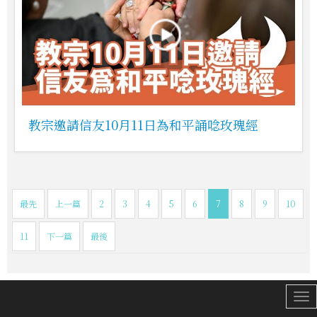
教宗邀請信友10月11日為和平誦唸玫瑰經
最先
上一篇
2
3
4
5
6
7
8
9
10
11
下一篇
最後