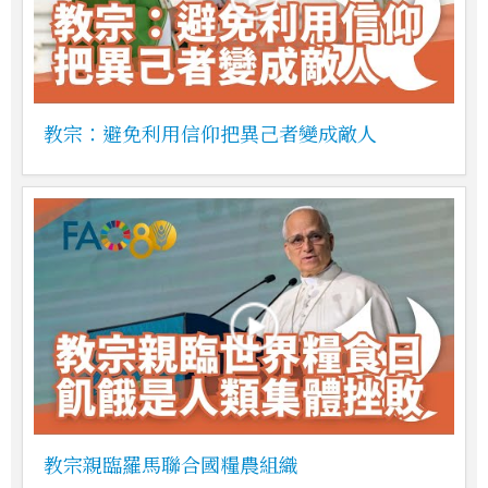
教宗：避免利用信仰把異己者變成敵人
教宗親臨羅馬聯合國糧農組織