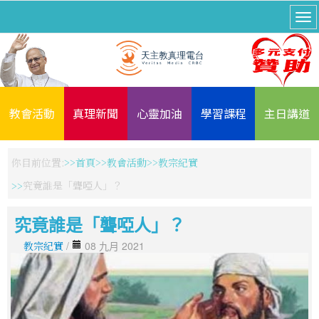
教會活動
真理新聞
心靈加油
學習課程
主日講道
你目前位置:
首頁
教會活動
教宗紀實
究竟誰是「聾啞人」？
究竟誰是「聾啞人」？
教宗紀實
/
08 九月 2021