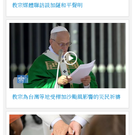
教宗媒體聯訪談加薩和平聲明
教宗為台灣等地受樺加沙颱風影響的災民祈禱