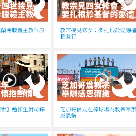
克蘭希臘禮主教代表
教宗接見修女：要扎根於愛德
種善行
四世】勉修生對司鐸
芝加哥信友在棒球場為教宗舉
情
感恩祭