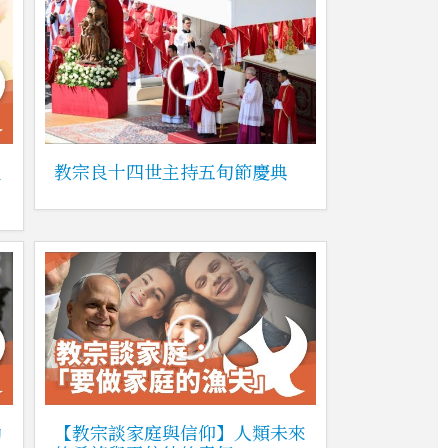
主
教宗良十四世主持五旬節慶典
勵
【教宗談家庭與信仰】人類未來