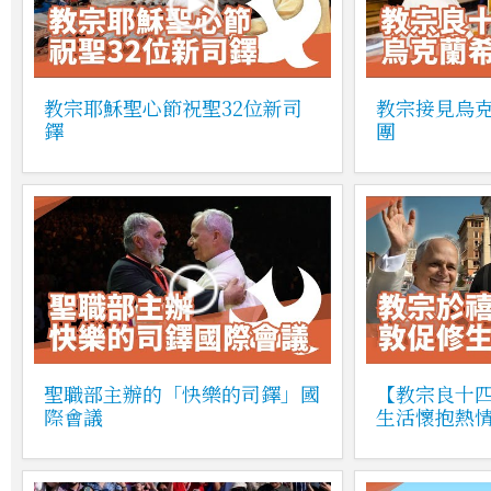
教宗耶穌聖心節祝聖32位新司
教宗接見烏
鐸
團
聖職部主辦的「快樂的司鐸」國
【教宗良十
際會議
生活懷抱熱