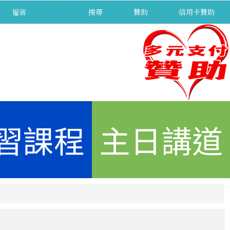
福音
separator
搜尋
贊助
信用卡贊助
習課程
主日講道