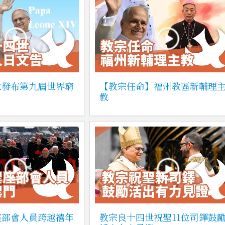
世發布第九屆世界窮
【教宗任命】福州教區新輔理
教
座部會人員跨越禧年
教宗良十四世祝聖11位司鐸鼓