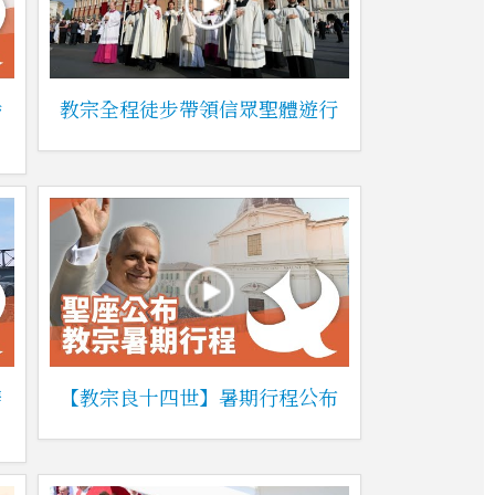
播
教宗全程徒步帶領信眾聖體遊行
辦
【教宗良十四世】暑期行程公布