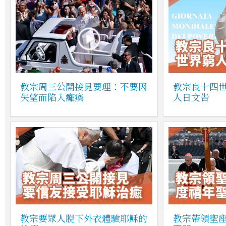
教宗周三公開接見要理：不要因
教宗良十四
失望而陷入癱瘓
人日文告
教宗要眾人脫下外衣體驗耶穌的
教宗帶領聖