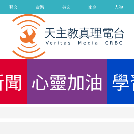
藝文
音樂
英文
家庭
人物
新聞
心靈加油
學