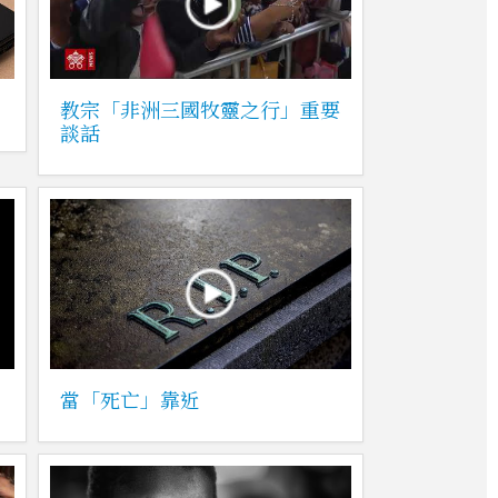
教宗「非洲三國牧靈之行」重要
談話
當「死亡」靠近