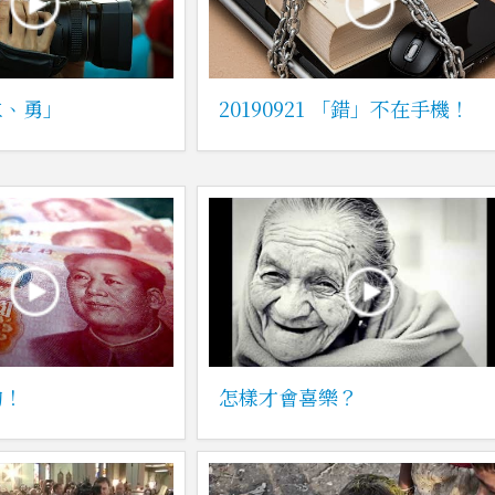
仁、勇」
20190921 「錯」不在手機！
的！
怎樣才會喜樂？