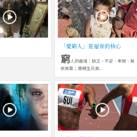
「愛窮人」是福音的核心
窮
人的處境：缺乏、不足、卑微、無
依無靠；連親生兄弟...