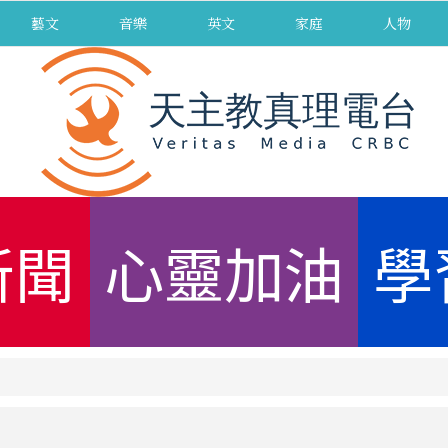
藝文
音樂
英文
家庭
人物
新聞
心靈加油
學