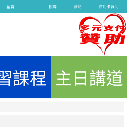
福音
separator
搜尋
贊助
信用卡贊助
習課程
主日講道