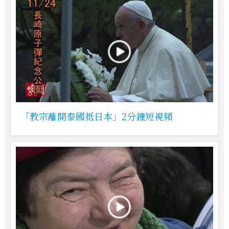
「教宗離開泰國抵日本」2分鐘短視頻