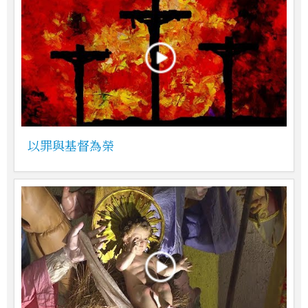
以罪與基督為榮