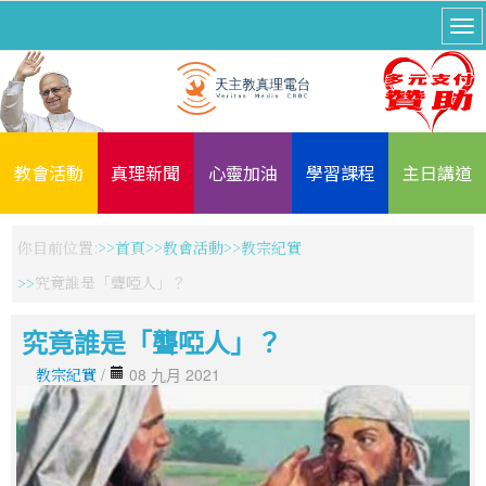
教會活動
真理新聞
心靈加油
學習課程
主日講道
你目前位置:
首頁
教會活動
教宗紀實
究竟誰是「聾啞人」？
究竟誰是「聾啞人」？
教宗紀實
/
08 九月 2021