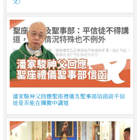
文）
潘家駿神父回應聖座禮儀及聖事部信函談平信
徒是否能在彌撒中講道