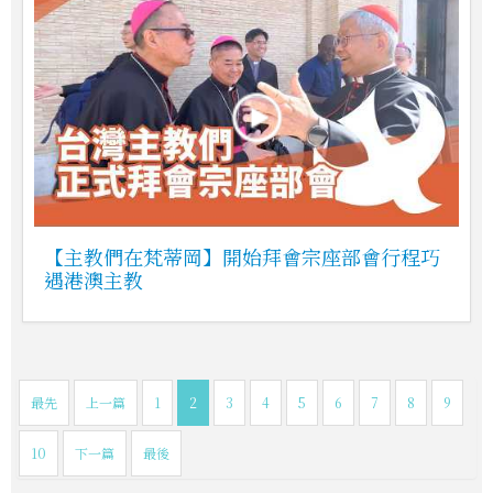
【主教們在梵蒂岡】開始拜會宗座部會行程巧
遇港澳主教
最先
上一篇
1
2
3
4
5
6
7
8
9
10
下一篇
最後