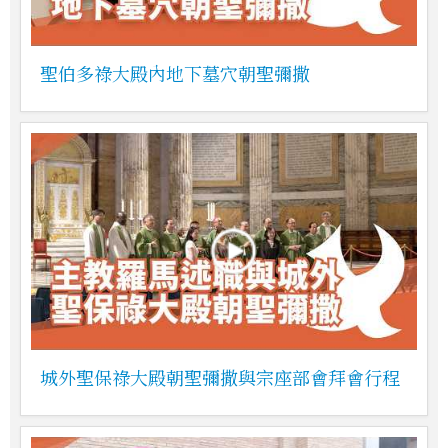
聖伯多祿大殿內地下墓穴朝聖彌撒
城外聖保祿大殿朝聖彌撒與宗座部會拜會行程