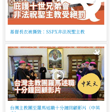
基督長衣被撕毀：SSPX非法祝聖主教
台灣主教團至羅馬述職十分鐘回顧影片（中英