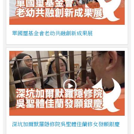
單國璽基金會老幼共融創新成果展
深坑加爾默羅隱修院吳聖體佳蘭修女發願銀慶