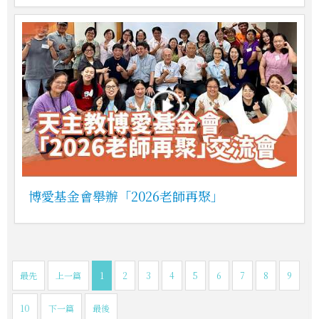
博愛基金會舉辦「2026老師再聚」
最先
上一篇
1
2
3
4
5
6
7
8
9
10
下一篇
最後