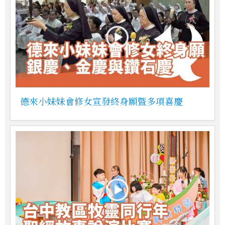
德來小妹妹會修女宣發終身願暨多項喜慶