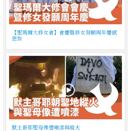
【聖瑪爾大修女會】會慶暨修女發願周年慶感
恩祭
默主哥耶聖母像遭噴漆與縱火