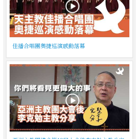
佳播合唱團奧捷巡演感動落幕