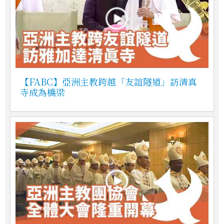
【FABC】亞洲主教跨越「友誼隧道」訪清真
寺成為橋梁