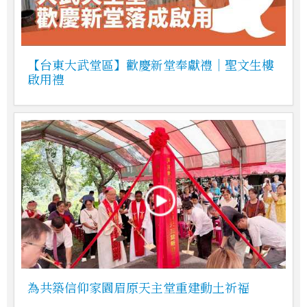
【台東大武堂區】歡慶新堂奉獻禮｜聖文生樓
啟用禮
為共築信仰家園眉原天主堂重建動土祈福