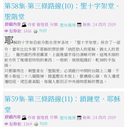
第58集-第三條路線(10)：聖十字架堂、
聖階堂
詳細內容
分類:
作者
管理員
發佈: 24 四月 2019
聖地風情
列印
點擊數: 1416
耶
穌的十字架目前分散在世界各地，「聖十字架堂」保存了一部
分，當年比拉多寫下耶穌的罪狀牌「納匝肋人的耶穌，猶太人的君
王」，雖然腐朽得很厲害，上面幾個字母仍清晰可辨。這塊木頭的
前方供了幾樣很特別的東西：一根刺、兩根粗鐵釘、乾掉的手指
頭。
只要撐得住，朝聖者在「聖階堂」必須跪行中間的台階上二樓，不
要小看這二十八個階梯，膝蓋壓在木板上，都痛徹心扉，有人邊爬
邊唸經，爬至最高點，每個人都到正中央親吻耶穌的寶血。
第59集-第三條路線(11)：鎖鏈堂、耶穌
堂
詳細內容
分類:
作者
管理員
發佈: 24 四月 2019
聖地風情
列印
點擊數: 1369