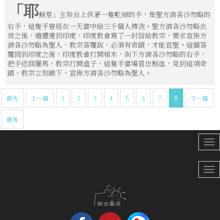
「耶
穌堂」主祭台上供著一隻乾掉的手，是聖方濟各沙勿略的
右手，這隻手曾經在一天當中給三千個人傅洗。聖方濟各沙勿略去
世之後，遺體運到印度，印度教會寫了一封信給教宗，要求宣佈方
濟各沙勿略為聖人，教宗答覆說，必須有奇蹟，才能宣聖。這個答
覆回到印度之後，印度教會打開棺木，剁下方濟各沙勿略的右手，
把手送回羅馬，教宗打開盒子，這隻手當場冒出鮮血，見到這項奇
蹟，教宗立刻跪下，宣佈方濟各沙勿略為聖人。
最先
上一篇
1
2
3
4
5
6
7
8
下一篇
最後