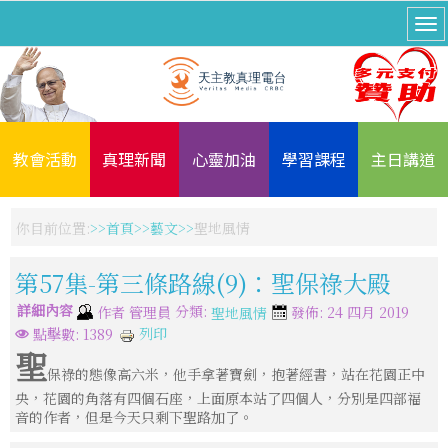
教會活動
真理新聞
心靈加油
學習課程
主日講道
你目前位置:
首頁
藝文
聖地風情
第57集-第三條路線(9)：聖保祿大殿
詳細內容
分類:
作者
管理員
發佈: 24 四月 2019
聖地風情
列印
點擊數: 1389
聖
保祿的態像高六米，他手拿著寶劍，抱著經書，站在花園正中
央，花園的角落有四個石座，上面原本站了四個人，分別是四部福
音的作者，但是今天只剩下聖路加了。