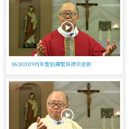
06302019丙年聖伯鐸聖保祿宗徒節