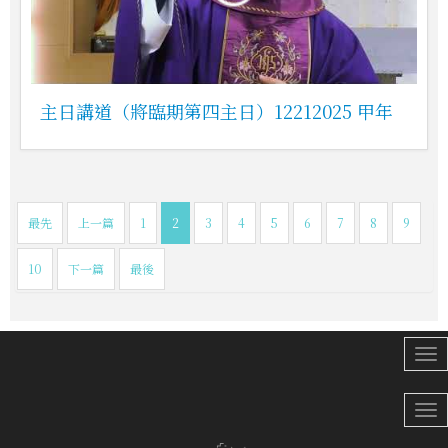
主日講道（將臨期第四主日）12212025 甲年
最先
上一篇
1
2
3
4
5
6
7
8
9
10
下一篇
最後