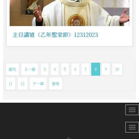
主日講道（乙年聖家節）12312023
最先
上一篇
3
4
5
6
7
8
9
10
11
12
下一篇
最後