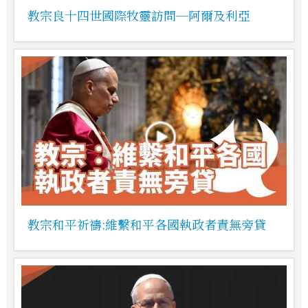
教宗良十四世國際牧靈訪問─阿爾及利亞
教宗和平祈禱:維繫和平各國執政者責無旁貸