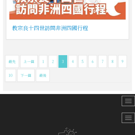
教宗良十四世訪問非洲四國行程
最先
上一篇
1
2
3
4
5
6
7
8
9
10
下一篇
最後