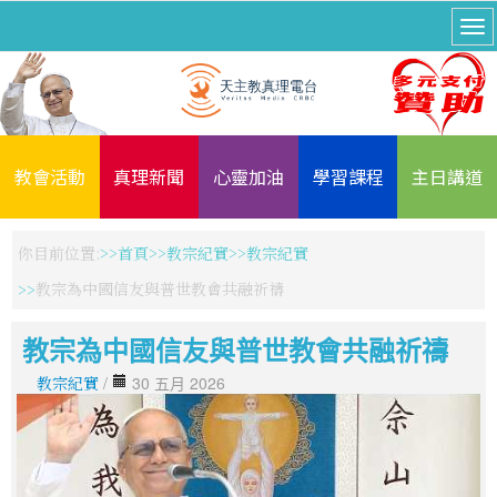
教會活動
真理新聞
心靈加油
學習課程
主日講道
你目前位置:
首頁
教宗紀實
教宗紀實
教宗為中國信友與普世教會共融祈禱
教宗為中國信友與普世教會共融祈禱
教宗紀實
/
30 五月 2026