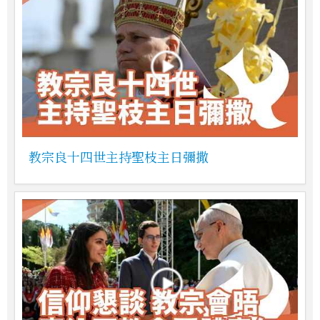
教宗良十四世主持聖枝主日彌撒