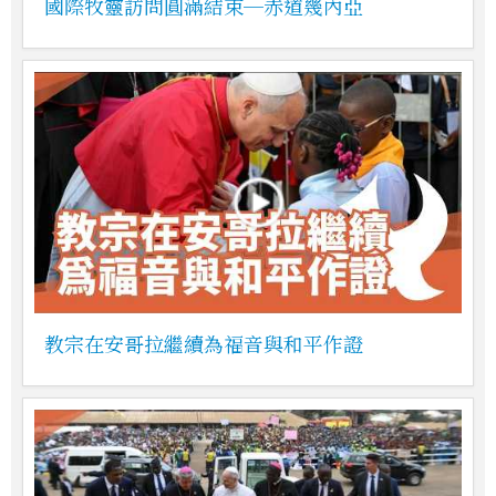
國際牧靈訪問圓滿結束─赤道幾內亞
教宗在安哥拉繼續為福音與和平作證