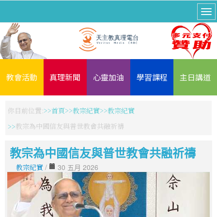
教會活動
真理新聞
心靈加油
學習課程
主日講道
你目前位置:
首頁
教宗紀實
教宗紀實
教宗為中國信友與普世教會共融祈禱
教宗為中國信友與普世教會共融祈禱
教宗紀實
/
30 五月 2026