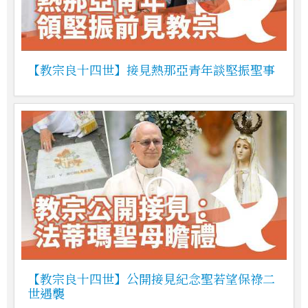
【教宗良十四世】接見熱那亞青年談堅振聖事
【教宗良十四世】公開接見紀念聖若望保祿二
世遇襲