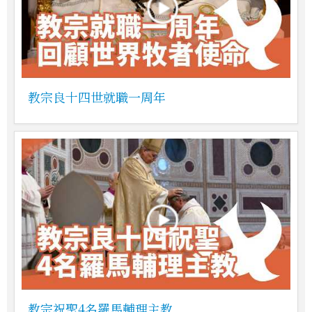
教宗良十四世就職一周年
教宗祝聖4名羅馬輔理主教