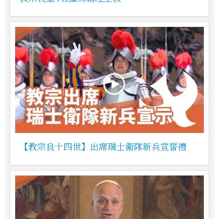
【教宗良十四世】出席瑞士衛隊新兵宣誓禮