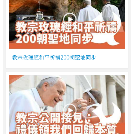
教宗玫瑰經和平祈禱200朝聖地同步