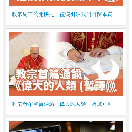
教宗周三公開接見─禮儀引領我們回歸本質
教宗發布首篇通諭《偉大的人類（暫譯）》