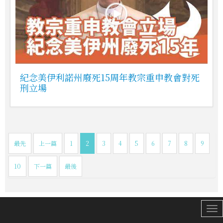
紀念美伊利諾州廢死15周年教宗重申教會對死
刑立場
最先
上一篇
1
2
3
4
5
6
7
8
9
10
下一篇
最後