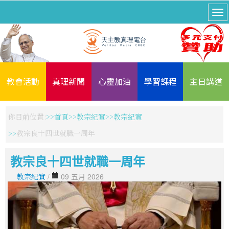
教會活動
真理新聞
心靈加油
學習課程
主日講道
你目前位置:
首頁
教宗紀實
教宗紀實
教宗良十四世就職一周年
教宗良十四世就職一周年
教宗紀實
/
09 五月 2026