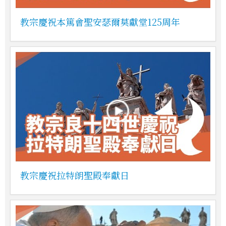
教宗慶祝本篤會聖安瑟爾莫獻堂125周年
教宗慶祝拉特朗聖殿奉獻日