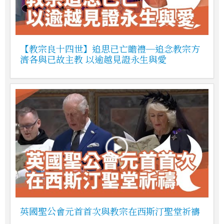
【教宗良十四世】追思已亡瞻禮─追念教宗方
濟各與已故主教 以逾越見證永生與愛
英國聖公會元首首次與教宗在西斯汀聖堂祈禱