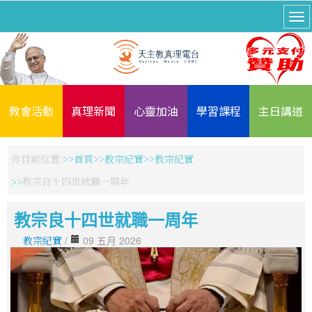
教會活動
真理新聞
心靈加油
學習課程
主日講道
你目前位置:
首頁
教宗紀實
教宗紀實
教宗良十四世就職一周年
教宗良十四世就職一周年
教宗紀實
/
09 五月 2026