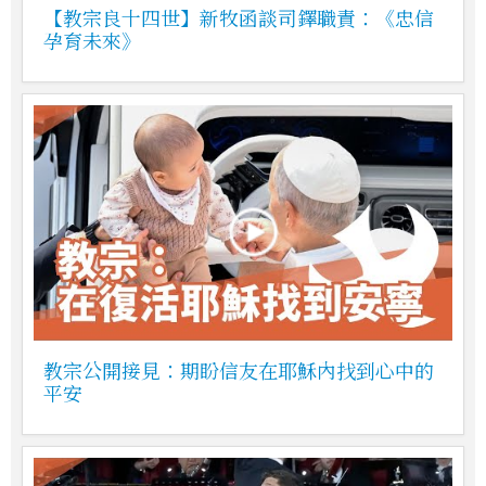
【教宗良十四世】新牧函談司鐸職責：《忠信
孕育未來》
教宗公開接見：期盼信友在耶穌內找到心中的
平安