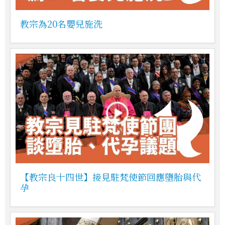
教宗為20名嬰兒施洗
【教宗良十四世】接見駐梵使節回應墮胎與代
孕