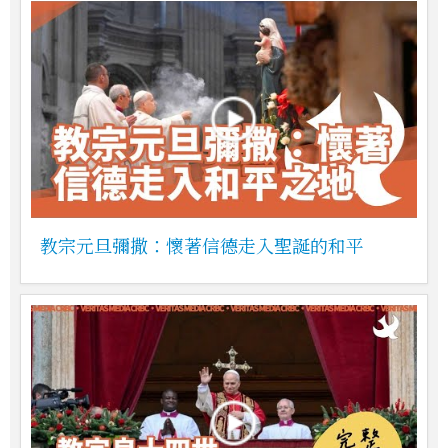
教宗元旦彌撒：懷著信德走入聖誕的和平