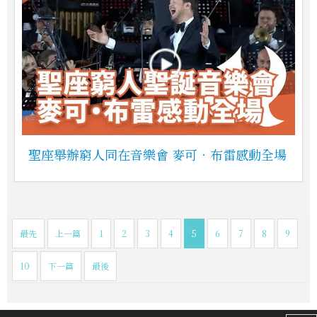
聖座舉辦窮人同在音樂會 麥可‧布雷感動全場
最先
上一篇
1
2
3
4
5
6
7
8
9
10
下一篇
最後