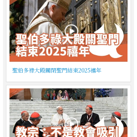
聖伯多祿大殿關閉聖門結束2025禧年