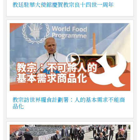
教廷駐華大使館慶賀教宗良十四世一周年
教宗訪世界糧食計劃署：人的基本需求不能商
品化