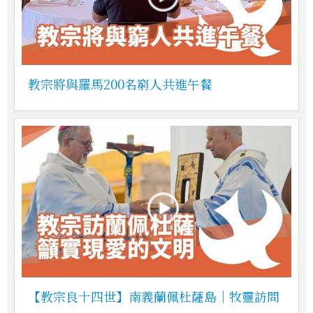
教宗將與羅馬200名窮人共進午餐
【教宗良十四世】南義蘭佩杜薩島｜牧靈訪問