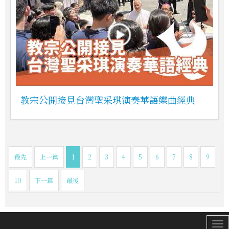
教宗公開接見台灣聖采琪演奏華語樂曲經典
最先
上一篇
1
2
3
4
5
6
7
8
9
10
下一篇
最後