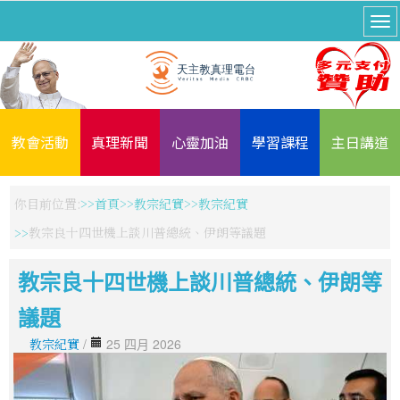
教會活動
真理新聞
心靈加油
學習課程
主日講道
你目前位置:
首頁
教宗紀實
教宗紀實
教宗良十四世機上談川普總統、伊朗等議題
教宗良十四世機上談川普總統、伊朗等
議題
教宗紀實
/
25 四月 2026