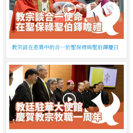
教宗談在差異中的合一於聖保祿與聖伯鐸慶日