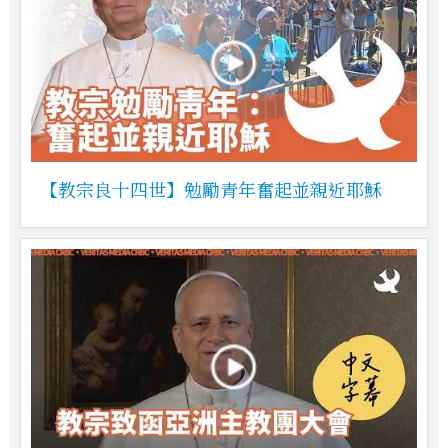
【教宗良十四世】勉勵青年奮起並親近耶穌