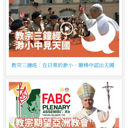
教宗三鐘經：在日常的渺小、簡樸中認出天國