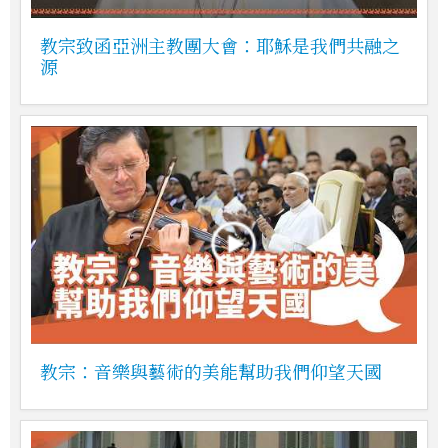
教宗致函亞洲主教團大會：耶穌是我們共融之
源
教宗：音樂與藝術的美能幫助我們仰望天國